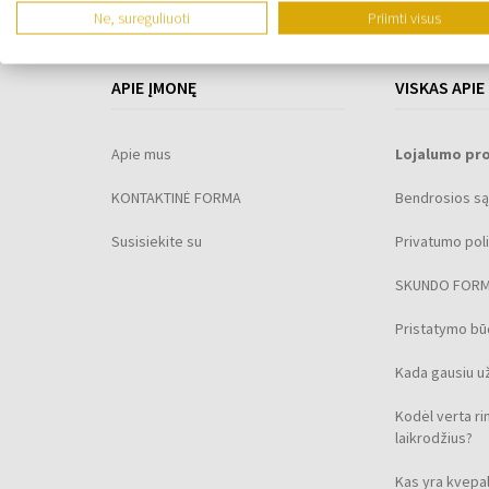
Ne, sureguliuoti
Priimti visus
APIE ĮMONĘ
VISKAS APIE
Apie mus
Lojalumo pr
KONTAKTINĖ FORMA
Bendrosios są
Susisiekite su
Privatumo poli
SKUNDO FOR
Pristatymo b
Kada gausiu u
Kodėl verta ri
laikrodžius?
Kas yra kvepal