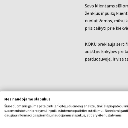
Savo klientams siūlom
ženklus ir puikų klien
nuolat žemos, mūsų kl
prisitaikyti prie kiek
KOKU prekiauja sertifi
aukštos kokybės preke
parduotuvėje, ir visa t
Mes naudojame slapukus
Šiuos duomenis galime patalpinti lankytojų duomenų analizei, tinklalapio patobulin
suasmeninto turinio rodymui ir puikios interneto patirties suteikimui. Norėdami gauti
daugiau informacijos apie mūsų naudojamus slapukus, atidarykite nustatymus.