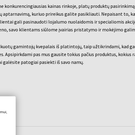
e konkurencingiausias kainas rinkoje, platų produktų pasirinkimą
tų aptarnavimą, kuriuo prireikus galite pasikliauti. Nepaisant to, 
ientai gali pasinaudoti lojalumo nuolaidomis ir specialiomis akci
vieno, savo klientams siūlome įvairias pristatymo ir mokėjimo gali
kuotų gamintojų kvepalais iš platintojų, taip užtikrindami, kad gau
s. Apsipirkdami pas mus gausite tokius pačius produktus, kokius
ai galėsite patogiai pasiekti iš savo namų.
imui,