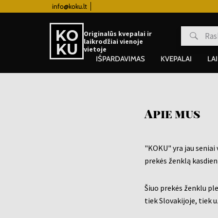
info@koku.lt
Lojalumo programa
Originalūs kvepalai ir
laikrodžiai vienoje
vietoje
IŠPARDAVIMAS
KVEPALAI
LA
Apie mus
"KOKU" yra jau seniai 
prekės ženklą kasdien
Šiuo prekės ženklu ple
tiek Slovakijoje, tiek u