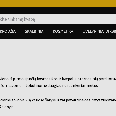
IKRODŽIAI
SKALBINIAI
KOSMETIKA
JUVELYRINIAI DIRBI
viena iš pirmaujančių kosmetikos ir kvepalų internetinių parduotuv
 formavome ir tobulinome daugiau nei penkerius metus.
čiame savo veiklą keliose šalyse ir tai patvirtina dešimtys tūkstan
žsienyje.