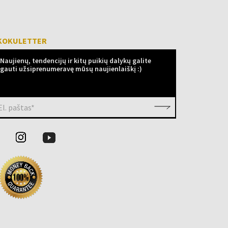
KOKULETTER
Naujienų, tendencijų ir kitų puikių dalykų galite
gauti užsiprenumeravę mūsų naujienlaiškį :)
El. paštas*