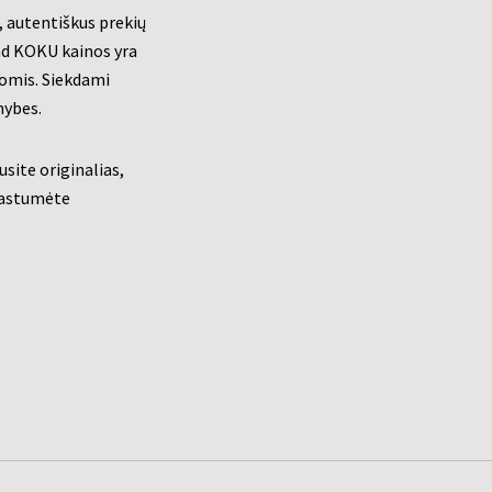
, autentiškus prekių
kad KOKU kainos yra
jomis. Siekdami
mybes.
site originalias,
 rastumėte