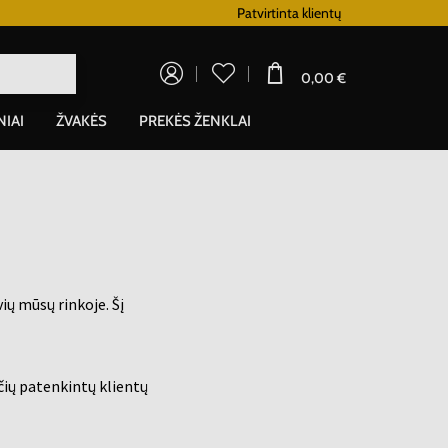
Lojalumo programa
Patvirtinta klientų
0,00 €
NIAI
ŽVAKĖS
PREKĖS ŽENKLAI
ių mūsų rinkoje. Šį
čių patenkintų klientų