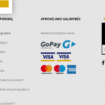
 PIRKIMĄ
APMOKĖJIMO GALIMYBĖS
ograma
Mokėti pristatymo metu
lygos
tika
MA
ūdas
žsakytas prekes?
nktis mūsų kvepalus ir
ų testeris?