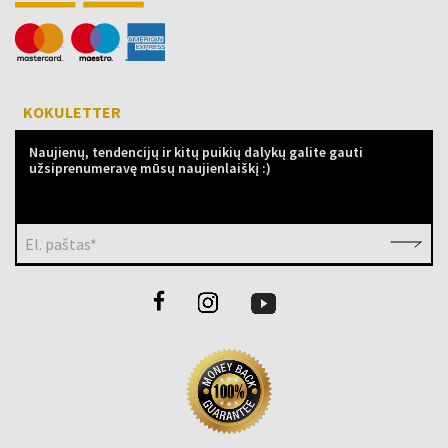
KOKULETTER
Naujienų, tendencijų ir kitų puikių dalykų galite gauti
užsiprenumeravę mūsų naujienlaiškį :)
El. paštas*