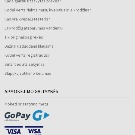
Kada gausiu užsakytas prekes?
Kodėl verta rinktis mūsų kvepalus ir laikrodžius?
Kas yra kvepalų testeris?
Laikrodžių atsparumas vandeniui
Tik originalios prekės
Dažnai užduodami klausimai
Kodėl verta registruotis?
Sutarties atsisakymas
Slapukų sutikimo keitimas
APMOKĖJIMO GALIMYBĖS
Mokėti pristatymo metu