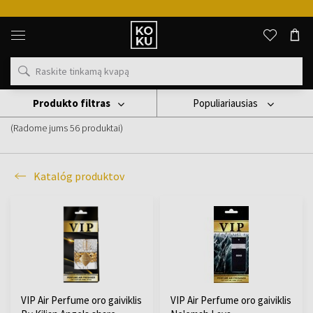
Originalūs
kvepalai
ir
laikrodžiai
vienoje
vietoje
Produkto filtras
Populiariausias
Kvapai automobiliui
(Radome jums
56
produktai
)
Katalóg produktov
VIP Air Perfume oro gaiviklis
VIP Air Perfume oro gaiviklis