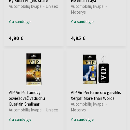
By Kilian Angels share
Ne'emah Laya
Automobilių kvapai - Unisex
Automobilių kvapai -
Moterys
Yra sandėlyje
Yra sandėlyje
4,90 €
4,95 €
VIP Air Parfumový
VIP Air Perfume oro gaiviklis
osviežovač vzduchu
Xerjoff More than Words
Guerlain Shalimar
Automobilių kvapai -
Automobilių kvapai - Unisex
Moterys
Yra sandėlyje
Yra sandėlyje