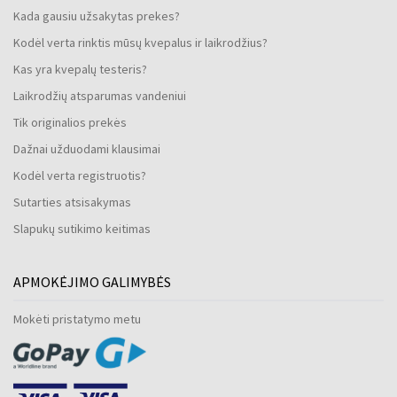
Kada gausiu užsakytas prekes?
Kodėl verta rinktis mūsų kvepalus ir laikrodžius?
Kas yra kvepalų testeris?
Laikrodžių atsparumas vandeniui
Tik originalios prekės
Dažnai užduodami klausimai
Kodėl verta registruotis?
Sutarties atsisakymas
Slapukų sutikimo keitimas
APMOKĖJIMO GALIMYBĖS
Mokėti pristatymo metu