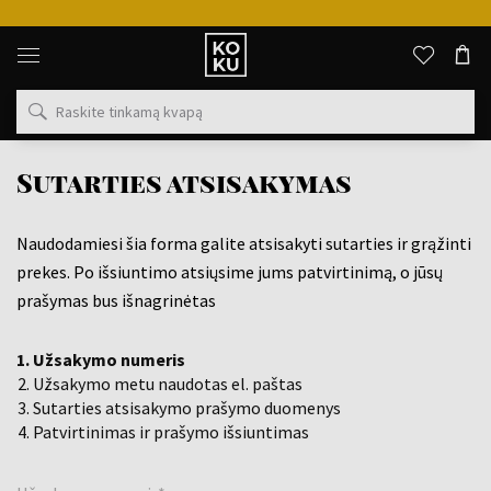
Originalūs
kvepalai
ir
laikrodžiai
vienoje
vietoje
Sutarties atsisakymas
Naudodamiesi šia forma galite atsisakyti sutarties ir grąžinti
prekes. Po išsiuntimo atsiųsime jums patvirtinimą, o jūsų
prašymas bus išnagrinėtas
Užsakymo numeris
Užsakymo metu naudotas el. paštas
Sutarties atsisakymo prašymo duomenys
Patvirtinimas ir prašymo išsiuntimas