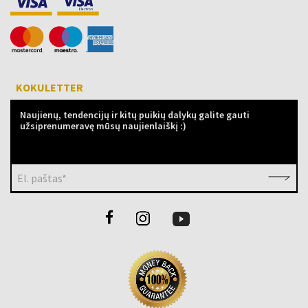
KOKULETTER
Naujienų, tendencijų ir kitų puikių dalykų galite gauti
užsiprenumeravę mūsų naujienlaiškį :)
El. paštas*