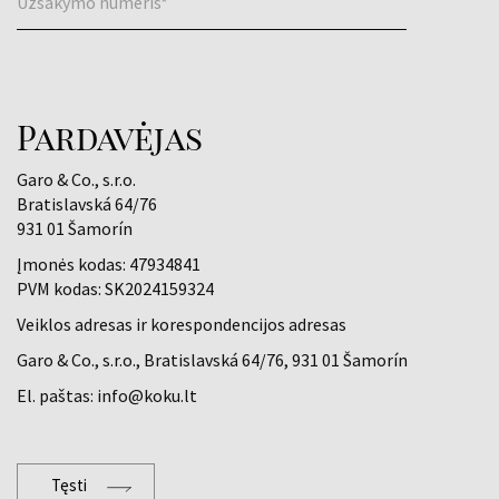
Užsakymo numeris*
Pardavėjas
Garo & Co., s.r.o.
Bratislavská 64/76
931 01 Šamorín
Įmonės kodas: 47934841
PVM kodas: SK2024159324
Veiklos adresas ir korespondencijos adresas
Garo & Co., s.r.o., Bratislavská 64/76, 931 01 Šamorín
El. paštas: info@koku.lt
Tęsti