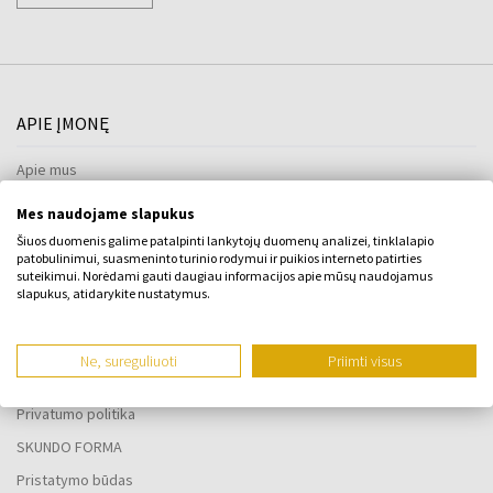
APIE ĮMONĘ
Apie mus
KONTAKTINĖ FORMA
Mes naudojame slapukus
Susisiekite su
Šiuos duomenis galime patalpinti lankytojų duomenų analizei, tinklalapio
patobulinimui, suasmeninto turinio rodymui ir puikios interneto patirties
suteikimui. Norėdami gauti daugiau informacijos apie mūsų naudojamus
slapukus, atidarykite nustatymus.
VISKAS APIE PIRKIMĄ
Lojalumo programa
Ne, sureguliuoti
Priimti visus
Bendrosios sąlygos
Privatumo politika
SKUNDO FORMA
Pristatymo būdas