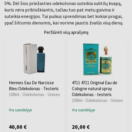
5%. Dėl šios priežasties odekolonas suteikia subtilų kvapą,
kuris nėra pribloškiantis, tačiau tuo pat metu gaivina ir
suteikia energijos. Tai puikus sprendimas bet kokiai progai,
ypač šiltomis dienomis, kai norime jaustis žvalūs visą dieną.
Peržiūrėti visą aprašymą
Hermes Eau De Narcisse
4711 4711 Original Eau de
Bleu Odekolonas - Testeris
Cologne natural spray
100ml - Odekolonas - Unisex
Odekolonas - testeris
100ml - Odekolonas - Unisex
Yra sandėlyje
Yra sandėlyje
40,00 €
20,00 €