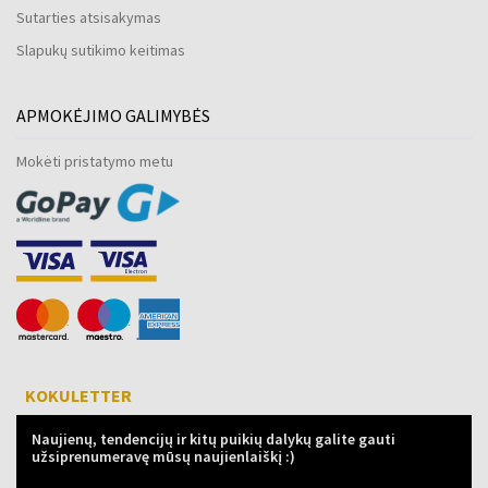
Sutarties atsisakymas
Slapukų sutikimo keitimas
APMOKĖJIMO GALIMYBĖS
Mokėti pristatymo metu
KOKULETTER
Naujienų, tendencijų ir kitų puikių dalykų galite gauti
užsiprenumeravę mūsų naujienlaiškį :)