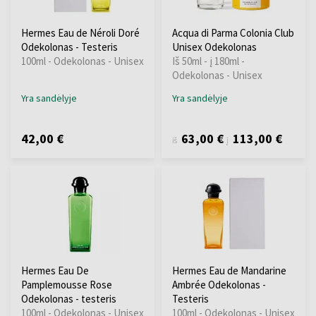
Hermes Eau de Néroli Doré
Acqua di Parma Colonia Club
Odekolonas - Testeris
Unisex Odekolonas
100ml - Odekolonas - Unisex
Iš 50ml - į 180ml -
Odekolonas - Unisex
Yra sandėlyje
Yra sandėlyje
42,00 €
63,00 €
113,00 €
iš
į
Hermes Eau De
Hermes Eau de Mandarine
Pamplemousse Rose
Ambrée Odekolonas -
Odekolonas - testeris
Testeris
100ml - Odekolonas - Unisex
100ml - Odekolonas - Unisex