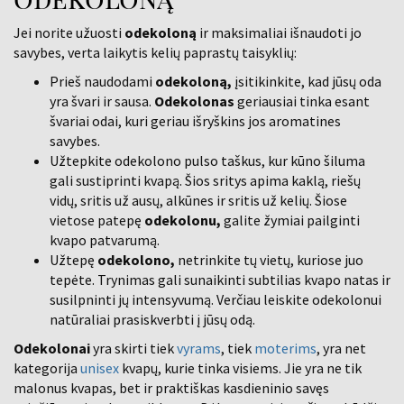
Jei norite užuosti
odekoloną
ir maksimaliai išnaudoti jo
savybes, verta laikytis kelių paprastų taisyklių:
Prieš naudodami
odekoloną,
įsitikinkite, kad jūsų oda
yra švari ir sausa.
Odekolonas
geriausiai tinka esant
švariai odai, kuri geriau išryškins jos aromatines
savybes.
Užtepkite odekolono pulso taškus, kur kūno šiluma
gali sustiprinti kvapą. Šios sritys apima kaklą, riešų
vidų, sritis už ausų, alkūnes ir sritis už kelių. Šiose
vietose patepę
odekolonu,
galite žymiai pailginti
kvapo patvarumą.
Užtepę
odekolono,
netrinkite tų vietų, kuriose juo
tepėte. Trynimas gali sunaikinti subtilias kvapo natas ir
susilpninti jų intensyvumą. Verčiau leiskite odekolonui
natūraliai prasiskverbti į jūsų odą.
Odekolonai
yra skirti tiek
vyrams
, tiek
moterims
, yra net
kategorija
unisex
kvapų, kurie tinka visiems. Jie yra ne tik
malonus kvapas, bet ir praktiškas kasdieninio savęs