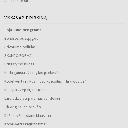
Susisiekite su
VISKAS APIE PIRKIMĄ
Lojalumo programa
Bendrosios sąlygos
Privatumo politika
SKUNDO FORMA
Pristatymo būdas
Kada gausiu užsakytas prekes?
Kodėl verta rinktis mūsų kvepalus ir laikrodžius?
Kas yra kvepalų testeris?
Laikrodžių atsparumas vandeniui
Tik originalios prekės
Dažnai užduodami klausimai
Kodėl verta registruotis?