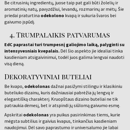
Be citrusinių ingredientų, juose taip pat gali būti žolelių ir
aromatinių natų, pavyzdžiui, levandų, rozmarinų ar mėtų. Šie
priedai praturtina
odekolono
kvapą ir sukuria švaros bei
gaivumo įspūdį.
4. Trumpalaikis patvarumas
EdC paprastai turi trumpesnį galiojimo laiką, palyginti su
intensyvesniais kvepalais.
Dėl šio aspekto jie idealiai tinka
kasdieniam atsigaivinimui, todėl juos galima lengvai naudoti
visą dieną.
Dekoratyviniai buteliai
Be kvapo,
odekolonas
dažnai pasižymi stilingu ir klasikiniu
buteliuko dizainu, kuris dažniausiai pabrėžia jų lengvą ir
elegantišką charakterį. Kruopštaus dizaino buteliai ne tik
patraukia dėmesį, bet ir atspindi jų siūlomą gaivumo esmę.
Apskritai
odekolonas
yra puikus pasirinkimas tiems, kurie
mėgsta subtilius ir gaivius kvapus, tinkančius kasdieniam
naudojimui. Dėl savo paprastumo ir universalumo jie labai