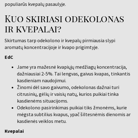
populiarūs kvepalų pasaulyje.
Kuo skiriasi odekolonas
ir kvepalai?
Skirtumas tarp odekolono ir kvepalų pirmiausia slypi
aromatų koncentracijoje ir kvapo prigimtyje.
EdC
Jame yra mažesnė kvapiųjų medžiagų koncentracija,
dažniausiai 2-5%. Tai lengvas, gaivus kvapas, tinkantis
kasdieniam naudojimui.
Žinomi dėl savo gaivumo, odekolonas dažnai turi
citrusinių, gėlių ir vaisių natų, kurios puikiai tinka
kasdienėms situacijoms.
Odekolono pasirinkimas puikiai tiks žmonėms, kurie
mėgsta subtilius kvapus, ypač šiltesnėmis dienomis ar
kasdienės veiklos metu.
Kvepalai