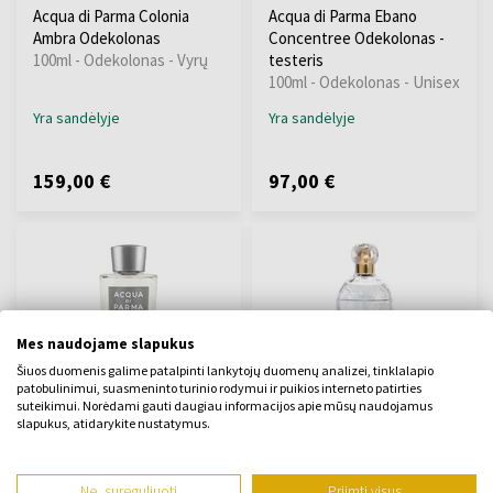
Acqua di Parma Colonia
Acqua di Parma Ebano
Ambra Odekolonas
Concentree Odekolonas -
100ml - Odekolonas - Vyrų
testeris
100ml - Odekolonas - Unisex
Yra sandėlyje
Yra sandėlyje
159,00 €
97,00 €
Mes naudojame slapukus
Šiuos duomenis galime patalpinti lankytojų duomenų analizei, tinklalapio
Acqua di Parma Colonia Pura
Guerlain Du Coq
patobulinimui, suasmeninto turinio rodymui ir puikios interneto patirties
suteikimui. Norėdami gauti daugiau informacijos apie mūsų naudojamus
Odekolonas
Odekolonas
slapukus, atidarykite nustatymus.
Iš 100ml - į 180ml -
100ml - Odekolonas - Vyrų
Odekolonas - Vyrų
Yra sandėlyje
Yra sandėlyje
Ne, sureguliuoti
Priimti visus