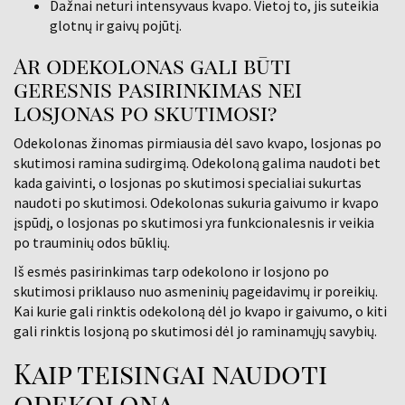
Dažnai neturi intensyvaus kvapo. Vietoj to, jis suteikia
glotnų ir gaivų pojūtį.
Ar odekolonas gali būti
geresnis pasirinkimas nei
losjonas po skutimosi?
Odekolonas žinomas pirmiausia dėl savo kvapo, losjonas po
skutimosi ramina sudirgimą. Odekoloną galima naudoti bet
kada gaivinti, o losjonas po skutimosi specialiai sukurtas
naudoti po skutimosi. Odekolonas sukuria gaivumo ir kvapo
įspūdį, o losjonas po skutimosi yra funkcionalesnis ir veikia
po trauminių odos būklių.
Iš esmės pasirinkimas tarp odekolono ir losjono po
skutimosi priklauso nuo asmeninių pageidavimų ir poreikių.
Kai kurie gali rinktis odekoloną dėl jo kvapo ir gaivumo, o kiti
gali rinktis losjoną po skutimosi dėl jo raminamųjų savybių.
Kaip teisingai naudoti
odekoloną