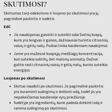
skutimosi?
Skirtumas tarp odekolono ir losjono po skutimosi yra jų
pagrindinė paskirtis ir sudėtis.
EdC
Jis naudojamas gaivinti ir suteikti odai švelnų kvapą,
kuris yra lengvas ir gaivus, dažniausiai turintis citrusinių
vaisių ir gėlių natų. Puikiai tinka kasdieniam naudojimui.
Jame yra mažesnė kvapiųjų medžiagų koncentracija,
kuri suteikia subtilų, bet malonų aromatą. Dažnai
galite rasti citrusinių vaisių ir gėlių natų, kurios suteikia
energijos.
Losjonas po skutimosi
Skirtas naudoti po skutimosi. Jo pagrindinė paskirtis
yra nuraminti sudirgimą ir drėkinti odą, todėl jis yra
nepakeičiamas kasdienėje vyrų priežiūroje.
Sudėtyje yra ingredientų, kurie padeda drėkinti odą ir
ramina sudirgimą po skutimosi.