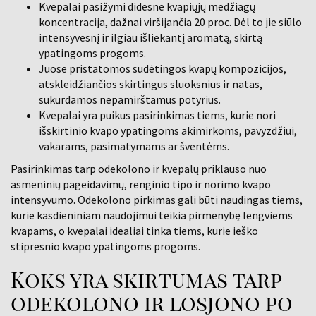
Kvepalai pasižymi didesne kvapiųjų medžiagų
koncentracija, dažnai viršijančia 20 proc. Dėl to jie siūlo
intensyvesnį ir ilgiau išliekantį aromatą, skirtą
ypatingoms progoms.
Juose pristatomos sudėtingos kvapų kompozicijos,
atskleidžiančios skirtingus sluoksnius ir natas,
sukurdamos nepamirštamus potyrius.
Kvepalai yra puikus pasirinkimas tiems, kurie nori
išskirtinio kvapo ypatingoms akimirkoms, pavyzdžiui,
vakarams, pasimatymams ar šventėms.
Pasirinkimas tarp odekolono ir kvepalų priklauso nuo
asmeninių pageidavimų, renginio tipo ir norimo kvapo
intensyvumo. Odekolono pirkimas gali būti naudingas tiems,
kurie kasdieniniam naudojimui teikia pirmenybę lengviems
kvapams, o kvepalai idealiai tinka tiems, kurie ieško
stipresnio kvapo ypatingoms progoms.
Koks yra skirtumas tarp
odekolono ir losjono po