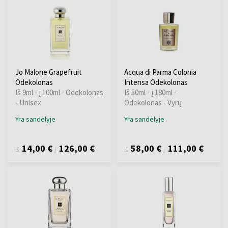
Jo Malone Grapefruit
Acqua di Parma Colonia
Odekolonas
Intensa Odekolonas
Iš 9ml - į 100ml - Odekolonas
Iš 50ml - į 180ml -
- Unisex
Odekolonas - Vyrų
Yra sandėlyje
Yra sandėlyje
14,00 €
126,00 €
58,00 €
111,00 €
iš
į
iš
į