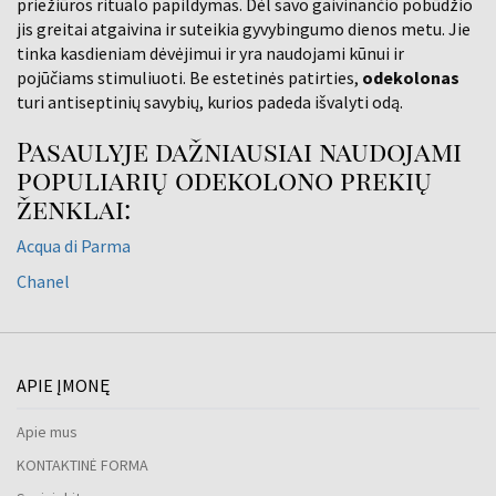
priežiūros ritualo papildymas. Dėl savo gaivinančio pobūdžio
jis greitai atgaivina ir suteikia gyvybingumo dienos metu. Jie
tinka kasdieniam dėvėjimui ir yra naudojami kūnui ir
pojūčiams stimuliuoti. Be estetinės patirties,
odekolonas
turi antiseptinių savybių, kurios padeda išvalyti odą.
Pasaulyje dažniausiai naudojami
populiarių odekolono prekių
ženklai:
Acqua di Parma
Chanel
APIE ĮMONĘ
Apie mus
KONTAKTINĖ FORMA