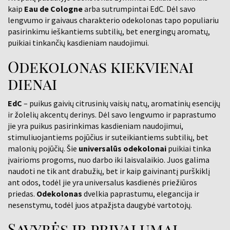
kaip
Eau de Cologne
arba
sutrumpintai EdC. Dėl savo
lengvumo ir gaivaus charakterio odekolonas tapo populiariu
pasirinkimu ieškantiems subtilių, bet energingų aromatų,
puikiai tinkančių kasdieniam naudojimui.
Odekolonas kiekvienai
dienai
EdC
– puikus gaivių citrusinių vaisių natų, aromatinių esencijų
ir žolelių akcentų derinys. Dėl savo lengvumo ir paprastumo
jie yra puikus pasirinkimas kasdieniam naudojimui,
stimuliuojantiems pojūčius ir suteikiantiems subtilių, bet
malonių pojūčių. Šie
universalūs odekolonai
puikiai tinka
įvairioms progoms, nuo darbo iki laisvalaikio. Juos galima
naudoti ne tik ant drabužių, bet ir kaip gaivinantį purškiklį
ant odos, todėl jie yra universalus kasdienės priežiūros
priedas.
Odekolonas
dvelkia paprastumu, elegancija ir
nesenstymu, todėl juos atpažįsta daugybė vartotojų.
Savybės ir privalumai