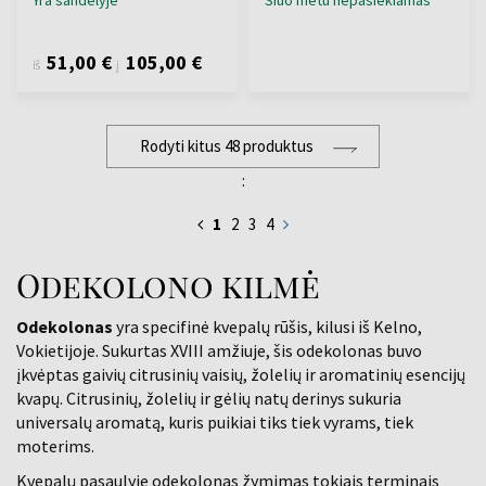
Yra sandėlyje
Šiuo metu nepasiekiamas
51,00 €
105,00 €
iš
į
Rodyti kitus 48 produktus
:
1
2
3
4
Odekolono kilmė
Odekolonas
yra specifinė kvepalų rūšis, kilusi iš Kelno,
Vokietijoje. Sukurtas XVIII amžiuje, šis odekolonas buvo
įkvėptas gaivių citrusinių vaisių, žolelių ir aromatinių esencijų
kvapų. Citrusinių, žolelių ir gėlių natų derinys sukuria
universalų aromatą, kuris puikiai tiks tiek vyrams, tiek
moterims.
Kvepalų pasaulyje odekolonas žymimas tokiais terminais