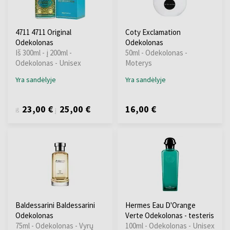
4711 4711 Original
Coty Exclamation
Odekolonas
Odekolonas
Iš 300ml - į 200ml -
50ml - Odekolonas -
Odekolonas - Unisex
Moterys
Yra sandėlyje
Yra sandėlyje
23,00 €
25,00 €
16,00 €
iš
į
Baldessarini Baldessarini
Hermes Eau D'Orange
Odekolonas
Verte Odekolonas - testeris
75ml - Odekolonas - Vyrų
100ml - Odekolonas - Unisex