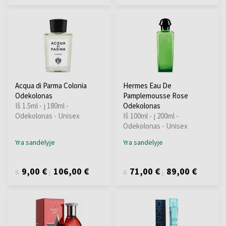
Acqua di Parma Colonia
Hermes Eau De
Odekolonas
Pamplemousse Rose
Iš 1.5ml - į 180ml -
Odekolonas
Odekolonas - Unisex
Iš 100ml - į 200ml -
Odekolonas - Unisex
Yra sandėlyje
Yra sandėlyje
9,00 €
106,00 €
71,00 €
89,00 €
iš
į
iš
į