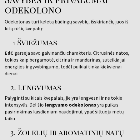
odekolono
Odekolonas turi keletą būdingų savybių, išskiriančių juos iš
kitų rūšių kvepalų:
Šviežumas
EdC
garsėja savo gaivinančiu charakteriu. Citrusinės natos,
tokios kaip bergamotė, citrina ir mandarinas, suteikia jai
energijos ir gyvybingumo, todėl puikiai tinka kiekvienai
dienai.
2. Lengvumas
Palyginti su kitais kvepalais, jie yra lengvesni ir ne tokie
intensyvūs. Dėl šio
lengvumo odekolonas
yra puikus
pasirinkimas kasdieniam naudojimui, ypač šiltuoju metų
laiku.
3. Žolelių ir aromatinių natų