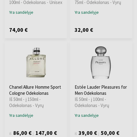
100ml - Odekolonas - Unisex
75ml - Odekolonas - Vyrų
Yra sandėlyje
Yra sandėlyje
74,00 €
32,00 €
Chanel Allure Homme Sport
Estée Lauder Pleasures for
Cologne Odekolonas
Men Odekolonas
Iš 50ml - į 150ml -
Iš 50ml - į 100ml -
Odekolonas - Vyrų
Odekolonas - Vyrų
Yra sandėlyje
Yra sandėlyje
86,00 €
147,00 €
39,00 €
50,00 €
iš
į
iš
į