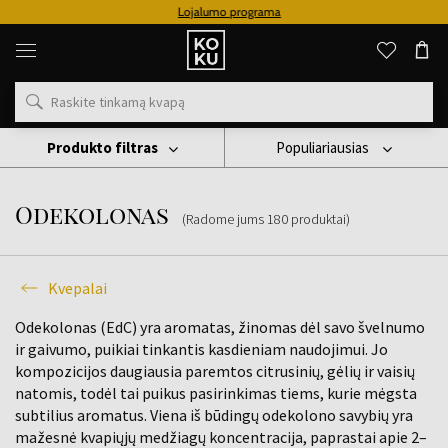
Lojalumo programa
Originalūs
kvepalai
ir
laikrodžiai
vienoje
vietoje
Produkto filtras
Populiariausias
Kvepalai
Odekolonas
Odekolonas
(Radome jums
180
produktai
)
Kvepalai
Odekolonas (EdC) yra aromatas, žinomas dėl savo švelnumo
ir gaivumo, puikiai tinkantis kasdieniam naudojimui. Jo
kompozicijos daugiausia paremtos citrusinių, gėlių ir vaisių
natomis, todėl tai puikus pasirinkimas tiems, kurie mėgsta
subtilius aromatus. Viena iš būdingų odekolono savybių yra
mažesnė kvapiųjų medžiagų koncentracija, paprastai apie 2–