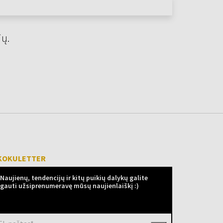
jų.
KOKULETTER
Naujienų, tendencijų ir kitų puikių dalykų galite
gauti užsiprenumeravę mūsų naujienlaiškį :)