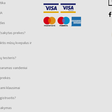
tika
MA
ūdas
žsakytas prekes?
nktis mūsų kvepalus ir
ų testeris?
sparumas vandeniui
s prekės
ami klausimai
gistruotis?
isakymas