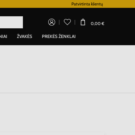
Lojalumo programa
Patvirtinta klientų
0,00 €
NIAI
ŽVAKĖS
PREKĖS ŽENKLAI