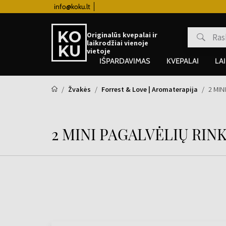
info@koku.lt
Lojalumo programa
Originalūs kvepalai ir
laikrodžiai vienoje
vietoje
IŠPARDAVIMAS
KVEPALAI
LA
Žvakės
Forrest & Love | Aromaterapija
2 MIN
2 MINI PAGALVĖLIŲ RIN