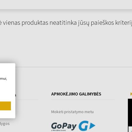
 vienas produktas neatitinka jūsų paieškos kriteri
imui,
 PIRKIMĄ
APMOKĖJIMO GALIMYBĖS
ograma
Mokėti pristatymo metu
lygos