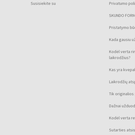
Susisiekite su
Privatumo poli
SKUNDO FOR
Pristatymo b
Kada gausiu u
Kodėl verta ri
laikrodžius?
Kas yra kvepal
Laikrodžių at
Tik originalio
Dažnai užduod
Kodėl verta re
Sutarties ats