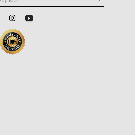
El. paštas*