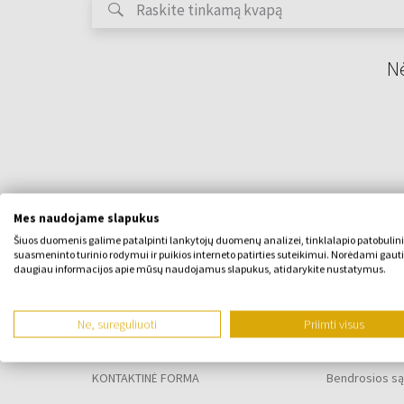
Nė
Mes naudojame slapukus
Šiuos duomenis galime patalpinti lankytojų duomenų analizei, tinklalapio patobulin
suasmeninto turinio rodymui ir puikios interneto patirties suteikimui. Norėdami gauti
daugiau informacijos apie mūsų naudojamus slapukus, atidarykite nustatymus.
APIE ĮMONĘ
VISKAS APIE
Ne, sureguliuoti
Priimti visus
Apie mus
Lojalumo pr
KONTAKTINĖ FORMA
Bendrosios są