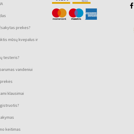
MA
ūdas
žsakytas prekes?
nktis mūsų kvepalus ir
ų testeris?
sparumas vandeniui
s prekės
ami klausimai
gistruotis?
isakymas
imo keitimas