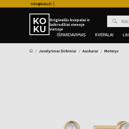
info@koku.lt
Lojalumo programa
Originalūs kvepalai ir
laikrodžiai vienoje
vietoje
IŠPARDAVIMAS
KVEPALAI
LA
Juvelyriniai Dirbiniai
Auskarai
Moterys