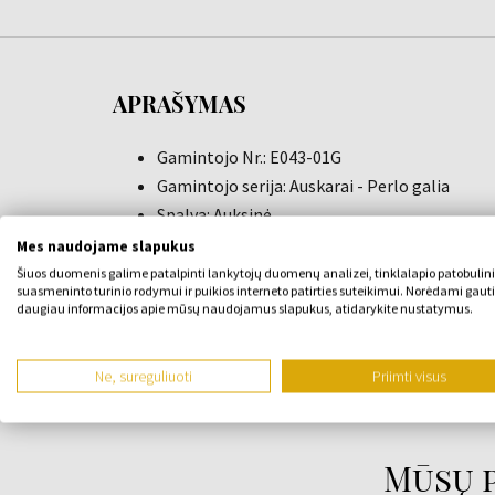
APRAŠYMAS
Gamintojo Nr.: E043-01G
Gamintojo serija: Auskarai - Perlo galia
Spalva: Auksinė
Medžiaga: Sidabras 925
Mes naudojame slapukus
Skirta: Moterims
Šiuos duomenis galime patalpinti lankytojų duomenų analizei, tinklalapio patobulin
suasmeninto turinio rodymui ir puikios interneto patirties suteikimui. Norėdami gauti
Stilius: Mada
daugiau informacijos apie mūsų naudojamus slapukus, atidarykite nustatymus.
Prekės svoris: 0,02
Pristatymo apimtis: Dovanų dėžutė, Pakavi
Ne, sureguliuoti
Priimti visus
Mūsų p