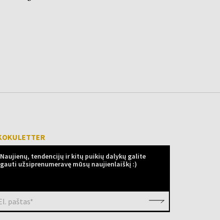
KOKULETTER
Naujienų, tendencijų ir kitų puikių dalykų galite
gauti užsiprenumeravę mūsų naujienlaiškį :)
El. paštas*