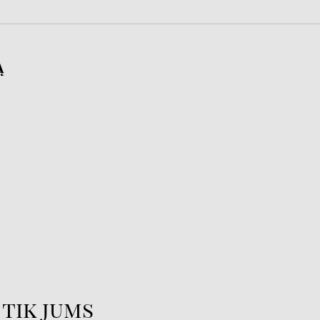
Ą
 tik jums