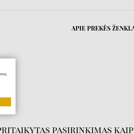
APIE PREKĖS ŽENKL
imui,
mas
ritaikytas pasirinkimas kaip