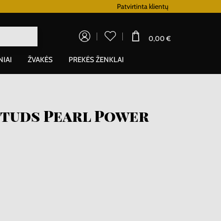
Lojalumo programa
Patvirtinta klientų
0,00 €
NIAI
ŽVAKĖS
PREKĖS ŽENKLAI
Studs Pearl Power