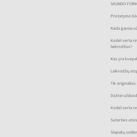
SKUNDO FOR
Pristatymo b
Kada gausiu u
Kodėl verta ri
laikrodžius?
Kas yra kvepal
Laikrodžių at
Tik originalio
Dažnai užduod
Kodėl verta re
Sutarties ats
Slapukų sutik