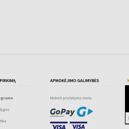
 PIRKIMĄ
APMOKĖJIMO GALIMYBĖS
ograma
Mokėti pristatymo metu
lygos
tika