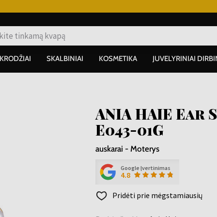
IKRODŽIAI
SKALBINIAI
KOSMETIKA
JUVELYRINIAI DIRBI
ANIA HAIE Ear 
E043-01G
auskarai - Moterys
Google Įvertinimas
4.8
Pridėti prie mėgstamiausių