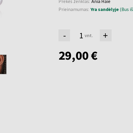
Prekės ženklas:
Ania Haie
Prieinamumas:
Yra sandėlyje
(Bus iš
-
+
vnt.
29,00 €