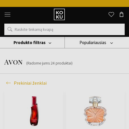
Originalūs
kvepalai
ir
laikrodžiai
vienoje
vietoje
Produkto filtras
Populiariausias
Prekiniai Ženklai
Avon
Avon
(Radome jums
24
produktai
)
Prekiniai ženklai