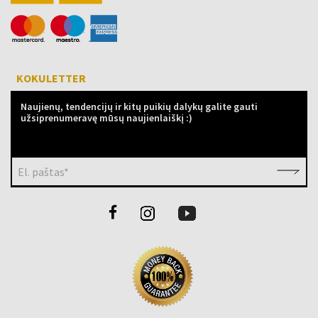
KOKULETTER
Naujienų, tendencijų ir kitų puikių dalykų galite gauti
užsiprenumeravę mūsų naujienlaiškį :)
El. paštas*