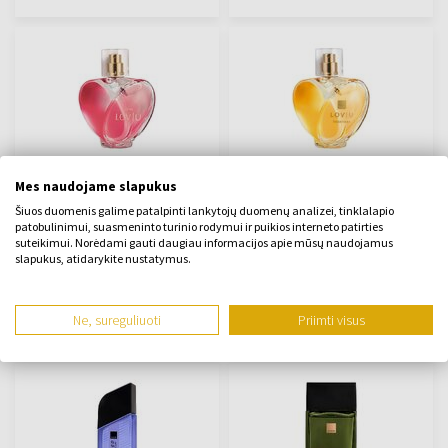
Avon Lov U Parfumuotas
Avon Lov U Together
Mes naudojame slapukus
vanduo
Parfumuotas vanduo
Šiuos duomenis galime patalpinti lankytojų duomenų analizei, tinklalapio
50ml - Parfumuotas vanduo
50ml - Parfumuotas vanduo
patobulinimui, suasmeninto turinio rodymui ir puikios interneto patirties
- Moterys
- Moterys
suteikimui. Norėdami gauti daugiau informacijos apie mūsų naudojamus
slapukus, atidarykite nustatymus.
Bus išsiųsta 11.08.
Bus išsiųsta 11.08.
Ne, sureguliuoti
Priimti visus
14,00 €
14,00 €