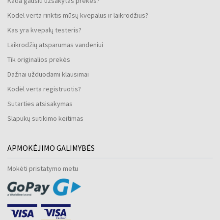
Kada gausiu užsakytas prekes?
Kodėl verta rinktis mūsų kvepalus ir laikrodžius?
Kas yra kvepalų testeris?
Laikrodžių atsparumas vandeniui
Tik originalios prekės
Dažnai užduodami klausimai
Kodėl verta registruotis?
Sutarties atsisakymas
Slapukų sutikimo keitimas
APMOKĖJIMO GALIMYBĖS
Mokėti pristatymo metu