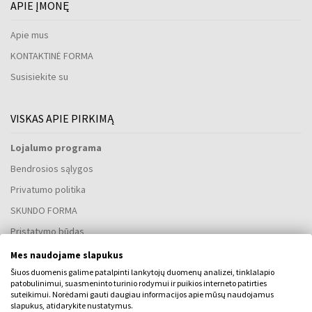
APIE ĮMONĘ
Apie mus
KONTAKTINĖ FORMA
Susisiekite su
VISKAS APIE PIRKIMĄ
Lojalumo programa
Bendrosios sąlygos
Privatumo politika
SKUNDO FORMA
Pristatymo būdas
Kada gausiu užsakytas prekes?
Mes naudojame slapukus
Kodėl verta rinktis mūsų kvepalus ir laikrodžius?
Šiuos duomenis galime patalpinti lankytojų duomenų analizei, tinklalapio
patobulinimui, suasmeninto turinio rodymui ir puikios interneto patirties
Kas yra kvepalų testeris?
suteikimui. Norėdami gauti daugiau informacijos apie mūsų naudojamus
slapukus, atidarykite nustatymus.