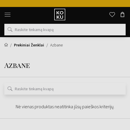
Originalūs
kvepalai
ir
laikrodžiai
vienoje
vietoje
Prekiniai Ženklai
Azbane
Azbane
Nė vienas produktas neatitinka jūsų paieškos kriterijų.