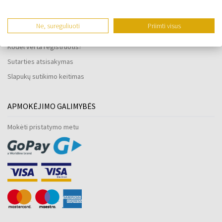
Laikrodžių atsparumas vandeniui
Tik originalios prekės
Ne, sureguliuoti
Priimti visus
Dažnai užduodami klausimai
Kodėl verta registruotis?
Sutarties atsisakymas
Slapukų sutikimo keitimas
APMOKĖJIMO GALIMYBĖS
Mokėti pristatymo metu