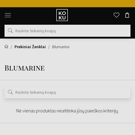
Originalūs
kvepalai
ir
laikrodžiai
vienoje
vietoje
Prekiniai Ženklai
Blumarine
Blumarine
Nė vienas produktas neatitinka jūsų paieškos kriterijų.