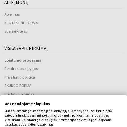
APIE ĮMONĘ
Apie mus
KONTAKTINĖ FORMA
Susisiekite su
VISKAS APIE PIRKIMĄ
Lojalumo programa
Bendrosios sąlygos
Privatumo politika
SKUNDO FORMA
Pristatymo būdas
Kada gausiu užsakytas prekes?
Mes naudojame slapukus
Kodėl verta rinktis mūsų kvepalus ir laikrodžius?
Šiuos duomenis galime patalpinti lankytojų duomenų analizei, tinklalapio
patobulinimui, suasmeninto turinio rodymui ir puikios interneto patirties
Kas yra kvepalų testeris?
suteikimui. Norėdami gauti daugiau informacijos apie mūsų naudojamus
slapukus, atidarykite nustatymus.