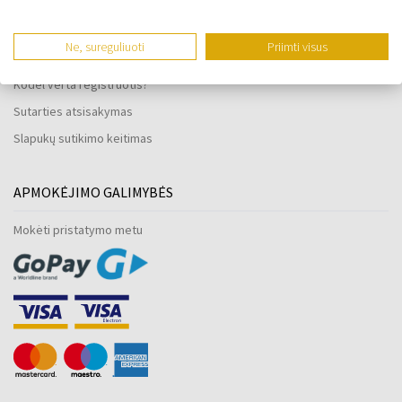
Laikrodžių atsparumas vandeniui
Tik originalios prekės
Ne, sureguliuoti
Priimti visus
Dažnai užduodami klausimai
Kodėl verta registruotis?
Sutarties atsisakymas
Slapukų sutikimo keitimas
APMOKĖJIMO GALIMYBĖS
Mokėti pristatymo metu