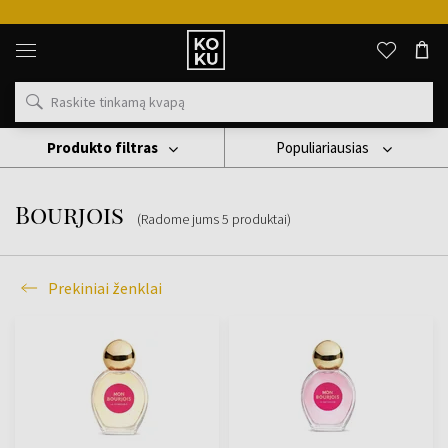
Originalūs
kvepalai
ir
laikrodžiai
vienoje
vietoje
Produkto filtras
Populiariausias
Prekiniai Ženklai
Bourjois
Bourjois
(Radome jums
5
produktai
)
Prekiniai ženklai