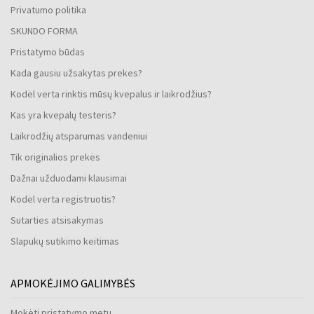
Privatumo politika
SKUNDO FORMA
Pristatymo būdas
Kada gausiu užsakytas prekes?
Kodėl verta rinktis mūsų kvepalus ir laikrodžius?
Kas yra kvepalų testeris?
Laikrodžių atsparumas vandeniui
Tik originalios prekės
Dažnai užduodami klausimai
Kodėl verta registruotis?
Sutarties atsisakymas
Slapukų sutikimo keitimas
APMOKĖJIMO GALIMYBĖS
Mokėti pristatymo metu