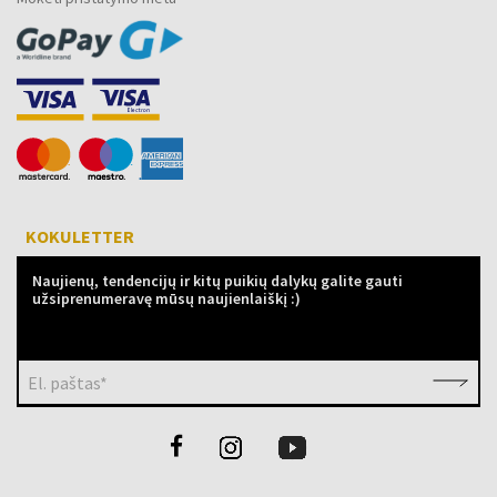
KOKULETTER
Naujienų, tendencijų ir kitų puikių dalykų galite gauti
užsiprenumeravę mūsų naujienlaiškį :)
El. paštas*