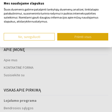
Mes naudojame slapukus
Šiuos duomenis galime patalpinti lankytojų duomenų analizei, tinklalapio
patobulinimui, suasmeninto turinio rodymui ir puikios interneto patirties
suteikimui. Norėdami gauti daugiau informacijos apie mūsų naudojamus
:
slapukus, atidarykite nustatymus.
1
Ne, sureguliuoti
Priimti visus
APIE ĮMONĘ
Apie mus
KONTAKTINĖ FORMA
Susisiekite su
VISKAS APIE PIRKIMĄ
Lojalumo programa
Bendrosios sąlygos