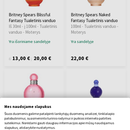
Britney Spears Blissful
Britney Spears Naked
Fantasy Tualetinis vanduo
Fantasy Tualetinis vanduo
Iš 30ml - į 100ml - Tualetinis
100ml - Tualetinis vanduo -
vanduo - Moterys
Moterys
Yra išoriniame sandėlyje
Yra sandėlyje
13,00 €
20,00 €
22,00 €
iš
į
Mes naudojame slapukus
Britney Spears Fantasy
Britney Spears Fantasy
Šiuos duomenis galime patalpinti lankytojų duomenų analizei, tinklalapio
Sheer Tualetinis vanduo
Midnight Parfumuotas
patobulinimui, suasmeninto turinio rodymui ir puikios interneto patirties
suteikimui. Norėdami gauti daugiau informacijos apie mūsų naudojamus
100ml - Tualetinis vanduo -
vanduo - testeris
slapukus, atidarykite nustatymus.
Moterys
100ml - Parfumuotas