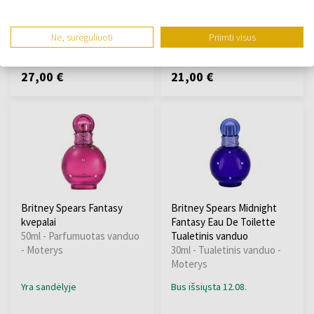
vanduo - testeris - Moterys
Yra sandėlyje
Yra sandėlyje
Ne, sureguliuoti
Priimti visus
27,00 €
21,00 €
Britney Spears Fantasy
Britney Spears Midnight
kvepalai
Fantasy Eau De Toilette
50ml - Parfumuotas vanduo
Tualetinis vanduo
- Moterys
30ml - Tualetinis vanduo -
Moterys
Yra sandėlyje
Bus išsiųsta 12.08.