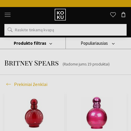
Originalūs
kvepalai
ir
laikrodžiai
vienoje
vietoje
Produkto filtras
Populiariausias
Prekiniai Ženklai
Britney Spears
Britney Spears
(Radome jums
19
produktai
)
Prekiniai ženklai