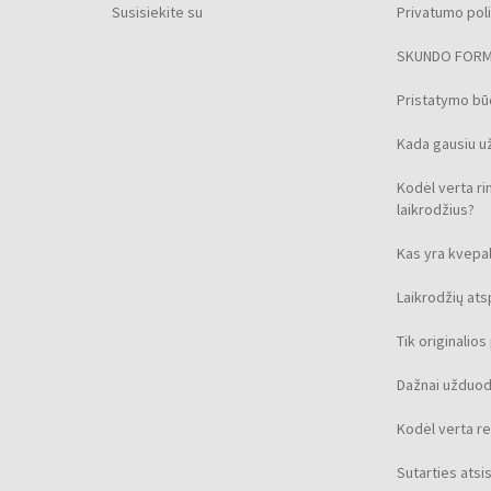
Susisiekite su
Privatumo poli
SKUNDO FOR
Pristatymo b
Kada gausiu u
Kodėl verta ri
laikrodžius?
Kas yra kvepal
Laikrodžių at
Tik originalio
Dažnai užduod
Kodėl verta re
Sutarties ats