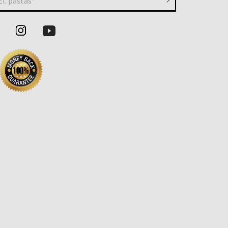
El. paštas*