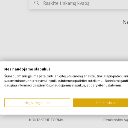
Nė
Mes naudojame slapukus
Šiuos duomenis galime patalpinti lankytojų duomenų analizei, tinklalapio patobulin
suasmeninto turinio rodymui ir puikios interneto patirties suteikimui. Norėdami gauti
daugiau informacijos apie mūsų naudojamus slapukus, atidarykite nustatymus.
APIE ĮMONĘ
VISKAS APIE
Ne, sureguliuoti
Priimti visus
Apie mus
Lojalumo pr
KONTAKTINĖ FORMA
Bendrosios są