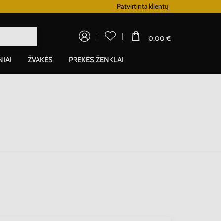
Lojalumo programa
Patvirtinta klientų
0,00 €
NIAI
ŽVAKĖS
PREKĖS ŽENKLAI