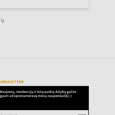
jų.
KOKULETTER
Naujienų, tendencijų ir kitų puikių dalykų galite
gauti užsiprenumeravę mūsų naujienlaiškį :)