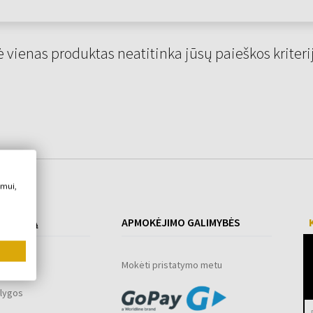
 vienas produktas neatitinka jūsų paieškos kriteri
imui,
 PIRKIMĄ
APMOKĖJIMO GALIMYBĖS
ograma
Mokėti pristatymo metu
lygos