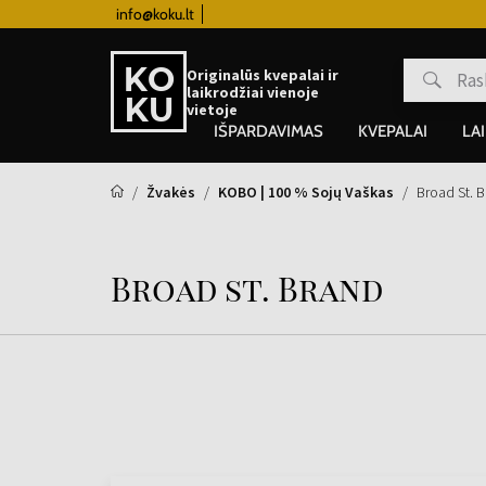
info@koku.lt
Lojalumo programa
Originalūs kvepalai ir
laikrodžiai vienoje
vietoje
IŠPARDAVIMAS
KVEPALAI
LA
Žvakės
KOBO | 100 % Sojų Vaškas
Broad St. 
Broad st. Brand