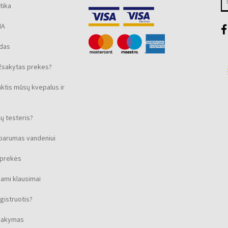
tika
MA
ūdas
žsakytas prekes?
nktis mūsų kvepalus ir
ų testeris?
sparumas vandeniui
s prekės
ami klausimai
gistruotis?
isakymas