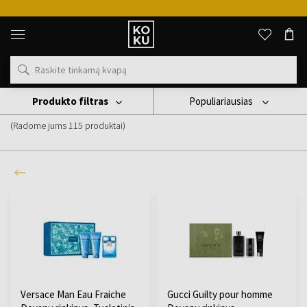
Originalūs
kvepalai
ir
laikrodžiai
vienoje
vietoje
Produkto filtras
Populiariausias
Darčekové sady pre mužov
(Radome jums
115
produktai
)
Versace Man Eau Fraiche
Gucci Guilty pour homme