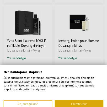
Yves Saint Laurent MYSLF -
Iceberg Twice pour Homme
refillable Dovanų rinkinys
Dovanų rinkinys
Dovanų rinkiniai - Vyrų
Dovanų rinkiniai - Vyrų
Yra sandėlyje
Yra sandėlyje
138,00 €
29,00 €
Mes naudojame slapukus
Šiuos duomenis galime patalpinti lankytojų duomenų analizei, tinklalapio
patobulinimui, suasmeninto turinio rodymui ir puikios interneto patirties
suteikimui. Norėdami gauti daugiau informacijos apie mūsų naudojamus
slapukus, atidarykite nustatymus.
Ne, sureguliuoti
Priimti visus