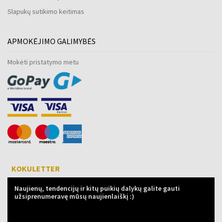
Slapukų sutikimo keitimas
APMOKĖJIMO GALIMYBĖS
Mokėti pristatymo metu
KOKULETTER
Naujienų, tendencijų ir kitų puikių dalykų galite gauti
užsiprenumeravę mūsų naujienlaiškį :)