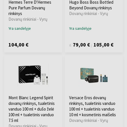
Hermes Terre D'Hermes
Hugo Boss Boss Bottled
Pure Parfum Dovanų
Beyond Dovanų rinkinys
rinkinys
Dovanų rinkiniai - Vyrų
Dovanų rinkiniai - Vyrų
Yra sandėlyje
Yra sandėlyje
104,00 €
79,00 €
105,00 €
iš
į
Mont Blanc Legend Spirit
Versace Eros dovanų
dovanų rinkinys, tualetinis
rinkinys, tualetinis vanduo
vanduo 100 ml + dušo želė
100 ml + tualetinis vanduo
100 ml + tualetinis vanduo
10 ml + kosmetinis maišelis
7.5 ml
Dovanų rinkiniai - Vyrų
Dovanų rinkiniai - Vyrų