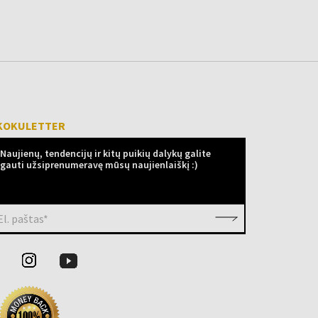
KOKULETTER
Naujienų, tendencijų ir kitų puikių dalykų galite
gauti užsiprenumeravę mūsų naujienlaiškį :)
El. paštas*