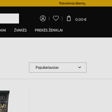
Lojalumo programa
Patvirtinta klientų
0,00 €
NIAI
ŽVAKĖS
PREKĖS ŽENKLAI
Populiariausias