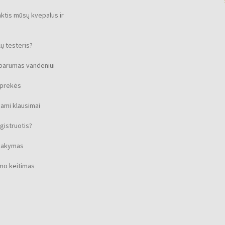
nktis mūsų kvepalus ir
ų testeris?
sparumas vandeniui
s prekės
ami klausimai
gistruotis?
isakymas
imo keitimas