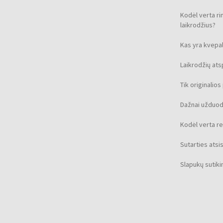
Kodėl verta ri
laikrodžius?
Kas yra kvepal
Laikrodžių at
Tik originalio
Dažnai užduod
Kodėl verta re
Sutarties ats
Slapukų sutik