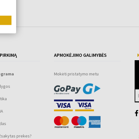
 PIRKIMĄ
APMOKĖJIMO GALIMYBĖS
ograma
Mokėti pristatymo metu
lygos
tika
MA
ūdas
žsakytas prekes?