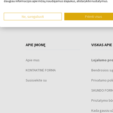
daugiau informacijos apie mūsų naudojamus slapukus, atidarykite nustatymus.
Ne, sureguliuoti
Priimti visus
APIE ĮMONĘ
VISKAS APIE
Apie mus
Lojalumo pr
KONTAKTINĖ FORMA
Bendrosios są
Susisiekite su
Privatumo poli
SKUNDO FOR
Pristatymo b
Kada gausiu u