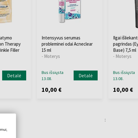
statymo
Intensyvus serumas
Ilgai išliekan
on Therapy
probleminei odai Acneclear
pagrindas (
nkle Filler
15 ml
Base) 7,5 ml
- Moterys
- Moterys
Bus išsiųsta
Bus išsiųsta
Detalė
Detalė
13.08.
13.08.
10,00 €
10,00 €
:
imui,