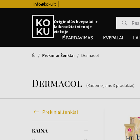
info@koku.lt
Lojalumo programa
Originalūs kvepalai ir
laikrodžiai vienoje
vietoje
IŠPARDAVIMAS
KVEPALAI
LA
Prekiniai Ženklai
Dermacol
Dermacol
(Radome jums
3
produktai
)
Prekiniai ženklai
KAINA