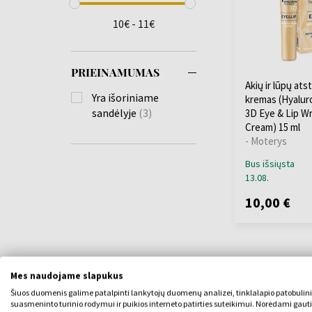
10€ - 11€
PRIEINAMUMAS
Akių ir lūpų at
Yra išoriniame
kremas (Hyalur
sandėlyje
(3)
3D Eye & Lip Wri
Cream) 15 ml
- Moterys
Bus išsiųsta
13.08.
10,00 €
Mes naudojame slapukus
Šiuos duomenis galime patalpinti lankytojų duomenų analizei, tinklalapio patobulin
suasmeninto turinio rodymui ir puikios interneto patirties suteikimui. Norėdami gauti