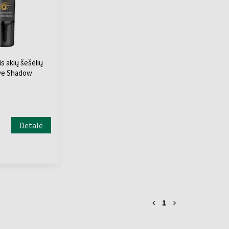
tis akių šešėlių
Eye Shadow
Detalė
1