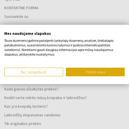
KONTAKTINĖ FORMA
Susisiekite su
Mes naudojame slapukus
VISKAS APIE PIRKIMĄ
Šiuos duomenis galime patalpinti lankytojų duomenų analizei, tinklalapio
patobulinimui, suasmeninto turinio rodymui ir puikios interneto patirties
Lojalumo programa
suteikimui. Norėdami gauti daugiau informacijos apie mūsų naudojamus
Bendrosios sąlygos
slapukus, atidarykite nustatymus.
Privatumo politika
SKUNDO FORMA
Ne, sureguliuoti
Priimti visus
Pristatymo būdas
Kada gausiu užsakytas prekes?
Kodėl verta rinktis mūsų kvepalus ir laikrodžius?
Kas yra kvepalų testeris?
Laikrodžių atsparumas vandeniui
Tik originalios prekės