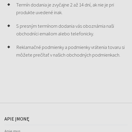
Termín dodania je zvyčajne 2 až 14 dní, ak nie je pri
produkte uvedené inak.
S presným termínom dodania vás oboznámia naši
obchodníci emailom alebo telefonicky.
Reklamačné podmienky a podmienky vrátenia tovaru si
môžete prečítať v našich obchodných podmienkach.
APIE ĮMONĘ
Apie mus