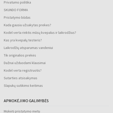
Privatumo politika
SKUNDO FORMA
Pristatymo būdas
Kada gausiu užsakytas prekes?
Kodėl verta rinktis mūsų kvepalus ir laikrodžius?
Kas yra kvepalų testeris?
Laikrodžių atsparumas vandeniui
Tik originalios prekės
Dažnai užduodami klausimai
Kodėl verta registruotis?
Sutarties atsisakymas
Slapukų sutikimo keitimas
APMOKĖJIMO GALIMYBĖS
Mokėti pristatymo metu