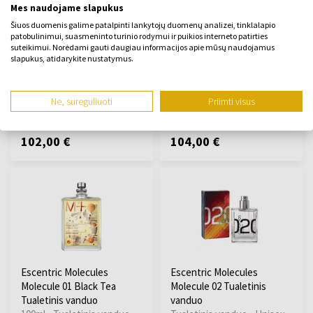
Mes naudojame slapukus
Escentric Molecules
Escentric Molecules
Šiuos duomenis galime patalpinti lankytojų duomenų analizei, tinklalapio
Molecule 01 Guaiac Wood
Molecule 01 Ginger
patobulinimui, suasmeninto turinio rodymui ir puikios interneto patirties
suteikimui. Norėdami gauti daugiau informacijos apie mūsų naudojamus
Tualetinis vanduo
Tualetinis vanduo
slapukus, atidarykite nustatymus.
100ml - Tualetinis vanduo -
100ml - Tualetinis vanduo -
Unisex
Unisex
Ne, sureguliuoti
Priimti visus
Yra sandėlyje
Yra sandėlyje
102,00 €
104,00 €
Escentric Molecules
Escentric Molecules
Molecule 01 Black Tea
Molecule 02 Tualetinis
Tualetinis vanduo
vanduo