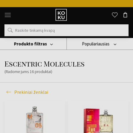
Originalūs
kvepalai
ir
laikrodžiai
vienoje
vietoje
Produkto filtras
Populiariausias
Prekiniai Ženklai
Escentric Molecules
Escentric Molecules
(Radome jums
16
produktai
)
Prekiniai ženklai