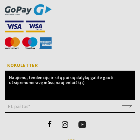
KOKULETTER
Naujienų, tendencijų ir kitų puikių dalykų galite gauti
užsiprenumeravę mūsų naujienlaiškį :)
El. paštas*