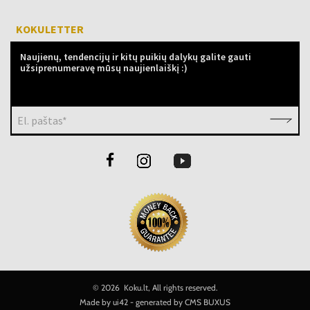
KOKULETTER
Naujienų, tendencijų ir kitų puikių dalykų galite gauti
užsiprenumeravę mūsų naujienlaiškį :)
El. paštas*
©
2026 Koku.lt, All rights reserved.
Made by
ui42
- generated by CMS
BUXUS