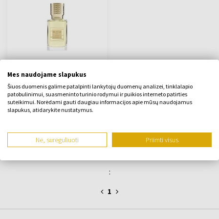
Ex Nihilo Vesper Glitz
Mes naudojame slapukus
Parfumuotas vanduo
50ml - Parfumuotas vanduo
Šiuos duomenis galime patalpinti lankytojų duomenų analizei, tinklalapio
- Unisex
patobulinimui, suasmeninto turinio rodymui ir puikios interneto patirties
suteikimui. Norėdami gauti daugiau informacijos apie mūsų naudojamus
Bus išsiųsta 12.08.
slapukus, atidarykite nustatymus.
190,00 €
Ne, sureguliuoti
Priimti visus
:
1