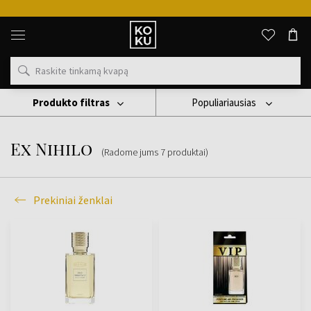
Originalūs
kvepalai
ir
laikrodžiai
vienoje
vietoje
Produkto filtras
Populiariausias
Prekiniai Ženklai
Ex Nihilo
Ex Nihilo
(Radome jums
7
produktai
)
Prekiniai ženklai