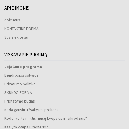
APIE ĮMONĘ
Apie mus
KONTAKTINĖ FORMA
Susisiekite su
VISKAS APIE PIRKIMĄ
Lojalumo programa
Bendrosios sąlygos
Privatumo politika
SKUNDO FORMA
Pristatymo būdas
Kada gausiu užsakytas prekes?
Kodėl verta rinktis mūsų kvepalus ir laikrodžius?
Kas yra kvepalų testeris?