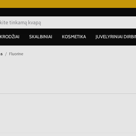
IKRODŽIAI
SKALBINIAI
KOSMETIKA
JUVELYRINIAI DIRBI
as
Fluorine