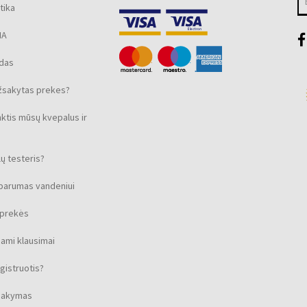
tika
MA
ūdas
žsakytas prekes?
nktis mūsų kvepalus ir
ų testeris?
sparumas vandeniui
s prekės
ami klausimai
gistruotis?
isakymas