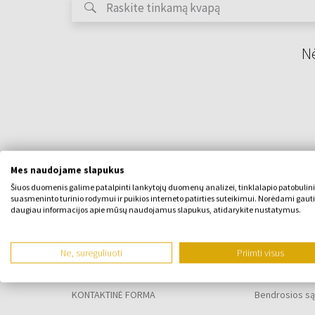
Nė
Mes naudojame slapukus
Šiuos duomenis galime patalpinti lankytojų duomenų analizei, tinklalapio patobulin
suasmeninto turinio rodymui ir puikios interneto patirties suteikimui. Norėdami gauti
daugiau informacijos apie mūsų naudojamus slapukus, atidarykite nustatymus.
APIE ĮMONĘ
VISKAS APIE
Ne, sureguliuoti
Priimti visus
Apie mus
Lojalumo pr
KONTAKTINĖ FORMA
Bendrosios są