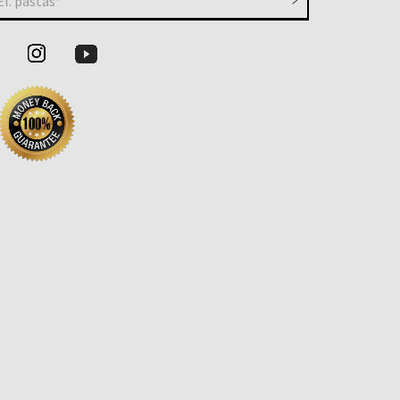
El. paštas*