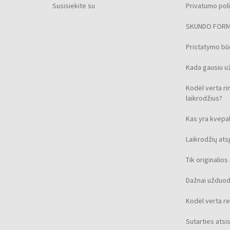
Susisiekite su
Privatumo poli
SKUNDO FOR
Pristatymo b
Kada gausiu u
Kodėl verta ri
laikrodžius?
Kas yra kvepal
Laikrodžių at
Tik originalio
Dažnai užduod
Kodėl verta re
Sutarties ats