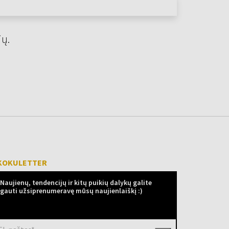
jų.
KOKULETTER
Naujienų, tendencijų ir kitų puikių dalykų galite
gauti užsiprenumeravę mūsų naujienlaiškį :)