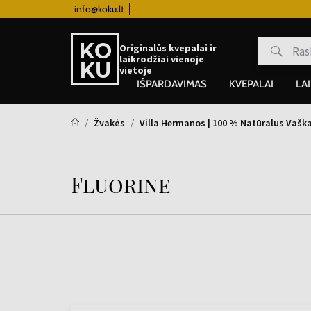
info@koku.lt
Lojalumo programa
Originalūs kvepalai ir
laikrodžiai vienoje
vietoje
IŠPARDAVIMAS
KVEPALAI
LA
Žvakės
Villa Hermanos | 100 % Natūralus Vašk
Fluorine