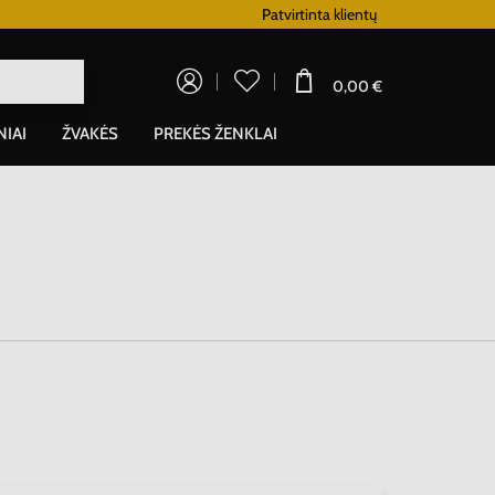
Lojalumo programa
Patvirtinta klientų
0,00 €
NIAI
ŽVAKĖS
PREKĖS ŽENKLAI