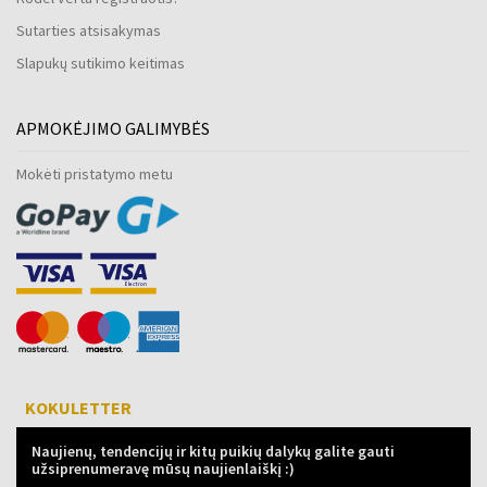
Sutarties atsisakymas
Slapukų sutikimo keitimas
APMOKĖJIMO GALIMYBĖS
Mokėti pristatymo metu
KOKULETTER
Naujienų, tendencijų ir kitų puikių dalykų galite gauti
užsiprenumeravę mūsų naujienlaiškį :)