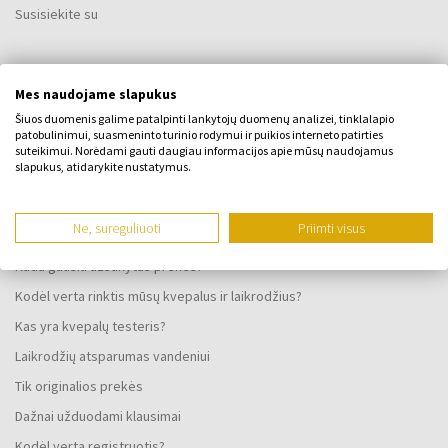
Susisiekite su
VISKAS APIE PIRKIMĄ
Mes naudojame slapukus
Lojalumo programa
Šiuos duomenis galime patalpinti lankytojų duomenų analizei, tinklalapio
patobulinimui, suasmeninto turinio rodymui ir puikios interneto patirties
Bendrosios sąlygos
suteikimui. Norėdami gauti daugiau informacijos apie mūsų naudojamus
slapukus, atidarykite nustatymus.
Privatumo politika
SKUNDO FORMA
Ne, sureguliuoti
Priimti visus
Pristatymo būdas
Kada gausiu užsakytas prekes?
Kodėl verta rinktis mūsų kvepalus ir laikrodžius?
Kas yra kvepalų testeris?
Laikrodžių atsparumas vandeniui
Tik originalios prekės
Dažnai užduodami klausimai
Kodėl verta registruotis?