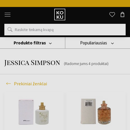
Originalūs
kvepalai
ir
laikrodžiai
vienoje
vietoje
Produkto filtras
Populiariausias
Prekiniai Ženklai
Jessica Simpson
Jessica Simpson
(Radome jums
4
produktai
)
Prekiniai ženklai