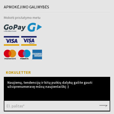
APMOKĖJIMO GALIMYBĖS
Mokėti pristatymo metu
KOKULETTER
Naujienų, tendencijų ir kitų puikių dalykų galite gauti
užsiprenumeravę mūsų naujienlaiškį :)
El. paštas*