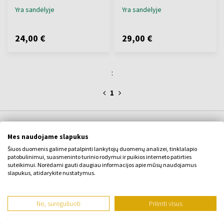
Yra sandėlyje
Yra sandėlyje
24,00 €
29,00 €
:
1
APIE ĮMONĘ
Mes naudojame slapukus
Šiuos duomenis galime patalpinti lankytojų duomenų analizei, tinklalapio
Apie mus
patobulinimui, suasmeninto turinio rodymui ir puikios interneto patirties
suteikimui. Norėdami gauti daugiau informacijos apie mūsų naudojamus
KONTAKTINĖ FORMA
slapukus, atidarykite nustatymus.
Susisiekite su
Ne, sureguliuoti
Priimti visus
VISKAS APIE PIRKIMĄ