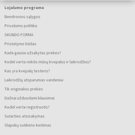
Lojalumo programa
Bendrosios sąlygos
Privatumo politika
SKUNDO FORMA
Pristatymo būdas
Kada gausiu užsakytas prekes?
Kodėl verta rinktis mūsų kvepalus ir laikrodžius?
Kas yra kvepalų testeris?
Laikrodžių atsparumas vandeniui
Tik originalios prekės
Dažnai užduodami klausimai
Kodėl verta registruotis?
Sutarties atsisakymas
Slapukų sutikimo keitimas