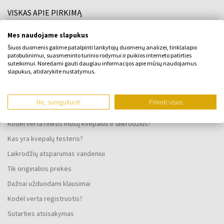
VISKAS APIE PIRKIMĄ
Lojalumo programa
Mes naudojame slapukus
Šiuos duomenis galime patalpinti lankytojų duomenų analizei, tinklalapio
Bendrosios sąlygos
patobulinimui, suasmeninto turinio rodymui ir puikios interneto patirties
Privatumo politika
suteikimui. Norėdami gauti daugiau informacijos apie mūsų naudojamus
slapukus, atidarykite nustatymus.
SKUNDO FORMA
Pristatymo būdas
Ne, sureguliuoti
Priimti visus
Kada gausiu užsakytas prekes?
Kodėl verta rinktis mūsų kvepalus ir laikrodžius?
Kas yra kvepalų testeris?
Laikrodžių atsparumas vandeniui
Tik originalios prekės
Dažnai užduodami klausimai
Kodėl verta registruotis?
Sutarties atsisakymas