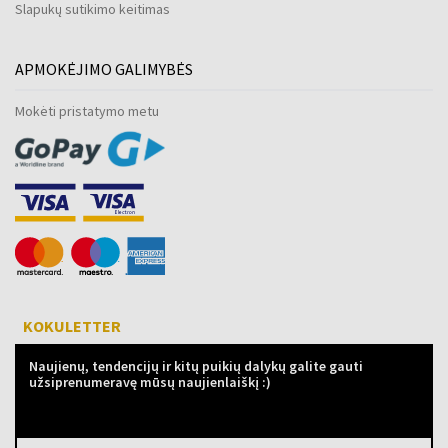
Slapukų sutikimo keitimas
APMOKĖJIMO GALIMYBĖS
Mokėti pristatymo metu
KOKULETTER
Naujienų, tendencijų ir kitų puikių dalykų galite gauti
užsiprenumeravę mūsų naujienlaiškį :)