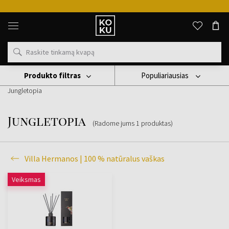
Originalūs
kvepalai
ir
laikrodžiai
vienoje
vietoje
Produkto filtras
Populiariausias
Žvakės
Villa Hermanos | 100 % Natūralus Vaškas
Jungletopia
Jungletopia
(Radome jums
1
produktas
)
Villa Hermanos | 100 % natūralus vaškas
Veiksmas