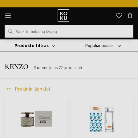
Originalūs
kvepalai
ir
laikrodžiai
vienoje
vietoje
Produkto filtras
Populiariausias
Prekiniai Ženklai
Kenzo
Kenzo
(Radome jums
72
produktai
)
Prekiniai ženklai