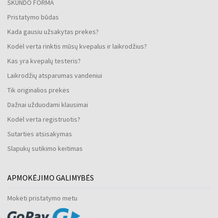
SKUNDO FORMA
Pristatymo būdas
Kada gausiu užsakytas prekes?
Kodėl verta rinktis mūsų kvepalus ir laikrodžius?
Kas yra kvepalų testeris?
Laikrodžių atsparumas vandeniui
Tik originalios prekės
Dažnai užduodami klausimai
Kodėl verta registruotis?
Sutarties atsisakymas
Slapukų sutikimo keitimas
APMOKĖJIMO GALIMYBĖS
Mokėti pristatymo metu