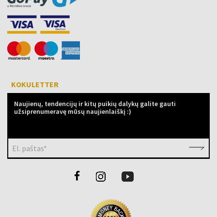
KOKULETTER
Naujienų, tendencijų ir kitų puikių dalykų galite gauti
užsiprenumeravę mūsų naujienlaiškį :)
El. paštas*