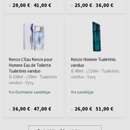
29,00 €
41,00 €
25,00 €
36,00 €
iš
į
iš
į
Kenzo L'Eau Kenzo pour
Kenzo Homme Tualetinis
Homme Eau de Toilette
vanduo
Tualetinis vanduo
Iš 40ml - į 110ml - Tualetinis
Iš 100ml - į 50ml - Tualetinis
vanduo - Vyrų
vanduo - Vyrų
Yra išoriniame sandėlyje
Yra sandėlyje
36,00 €
47,00 €
26,00 €
51,00 €
iš
į
iš
į