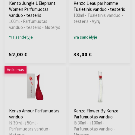
Kenzo Jungle L'Elephant
Kenzo L'eau par homme
Women Parfumuotas
Tualetinis vanduo - testeris
vanduo - testeris
100ml - Tualetinis vanduo -
100ml - Parfumuotas
testeris - Vyrų
vanduo - testeris - Moterys
Yra sandėlyje
Yra sandėlyje
52,00 €
33,00 €
Veiksmas
Kenzo Amour Parfumuotas
Kenzo Flower By Kenzo
vanduo
Parfumuotas vanduo
Iš 30ml - į 50ml -
Iš 30ml - į 100ml -
Parfumuotas vanduo -
Parfumuotas vanduo -
Moterys
Moterys