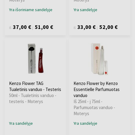
Yra išoriniame sandėlyje
Yra sandėlyje
37,00 €
51,00 €
33,00 €
52,00 €
iš
į
iš
į
Kenzo Flower TAG
Kenzo Flower by Kenzo
Tualetinis vanduo - Testeris
Essentielle Parfumuotas
50ml - Tualetinis vanduo -
vanduo
testeris - Moterys
Iš 25ml - į 75ml -
Parfumuotas vanduo -
Moterys
Yra sandėlyje
Yra sandėlyje