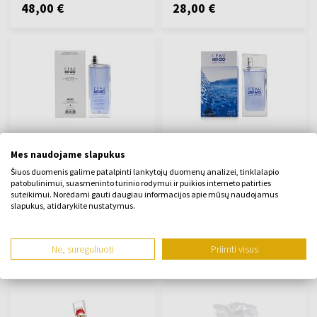
48,00 €
28,00 €
Kenzo L'Eau Kenzo pour
Kenzo L'eau par homme
Mes naudojame slapukus
Homme Eau de Toilette
Tualetinis vanduo
Tualetinis vanduo - testeris
50ml - Tualetinis vanduo -
Šiuos duomenis galime patalpinti lankytojų duomenų analizei, tinklalapio
100ml - Tualetinis vanduo -
Vyrų
patobulinimui, suasmeninto turinio rodymui ir puikios interneto patirties
suteikimui. Norėdami gauti daugiau informacijos apie mūsų naudojamus
testeris - Vyrų
slapukus, atidarykite nustatymus.
Yra sandėlyje
Yra sandėlyje
Ne, sureguliuoti
Priimti visus
35,00 €
29,00 €