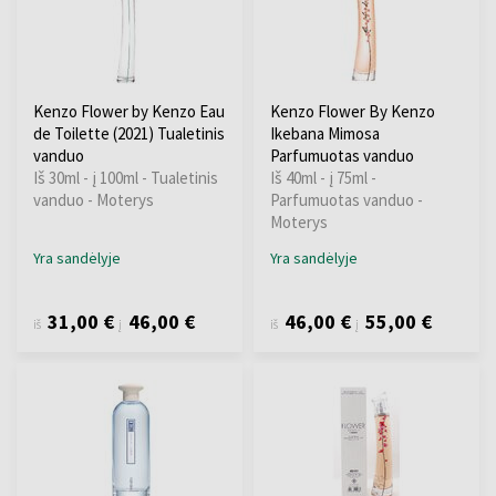
Kenzo Flower by Kenzo Eau
Kenzo Flower By Kenzo
de Toilette (2021) Tualetinis
Ikebana Mimosa
vanduo
Parfumuotas vanduo
Iš 30ml - į 100ml - Tualetinis
Iš 40ml - į 75ml -
vanduo - Moterys
Parfumuotas vanduo -
Moterys
Yra sandėlyje
Yra sandėlyje
31,00 €
46,00 €
46,00 €
55,00 €
iš
į
iš
į