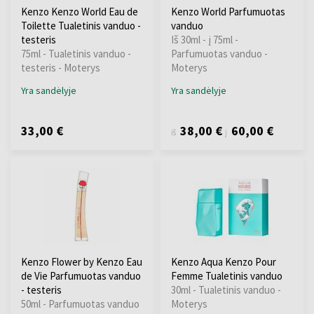
Kenzo Kenzo World Eau de
Kenzo World Parfumuotas
Toilette Tualetinis vanduo -
vanduo
testeris
Iš 30ml - į 75ml -
75ml - Tualetinis vanduo -
Parfumuotas vanduo -
testeris - Moterys
Moterys
Yra sandėlyje
Yra sandėlyje
33,00 €
38,00 €
60,00 €
iš
į
Kenzo Flower by Kenzo Eau
Kenzo Aqua Kenzo Pour
de Vie Parfumuotas vanduo
Femme Tualetinis vanduo
- testeris
30ml - Tualetinis vanduo -
50ml - Parfumuotas vanduo
Moterys