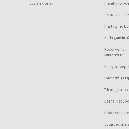
Susisiekite su
Privatumo poli
SKUNDO FOR
Pristatymo b
Kada gausiu u
Kodėl verta ri
laikrodžius?
Kas yra kvepal
Laikrodžių at
Tik originalio
Dažnai užduod
Kodėl verta re
Sutarties ats