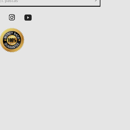
El. paštas*