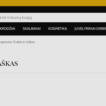
IKRODŽIAI
SKALBINIAI
KOSMETIKA
JUVELYRINIAI DIRBI
vapiosios Žvakės Ir Vaškas
aškas