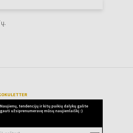
jų.
KOKULETTER
Naujienų, tendencijų ir kitų puikių dalykų galite
gauti užsiprenumeravę mūsų naujienlaiškį :)