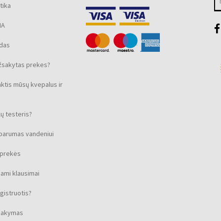
tika
MA
ūdas
žsakytas prekes?
nktis mūsų kvepalus ir
ų testeris?
sparumas vandeniui
s prekės
ami klausimai
gistruotis?
isakymas