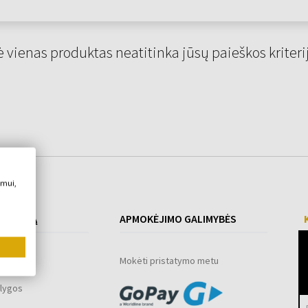
 vienas produktas neatitinka jūsų paieškos kriteri
imui,
 PIRKIMĄ
APMOKĖJIMO GALIMYBĖS
ograma
Mokėti pristatymo metu
lygos