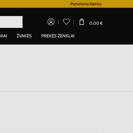
Lojalumo programa
Patvirtinta klientų
0,00 €
NIAI
ŽVAKĖS
PREKĖS ŽENKLAI