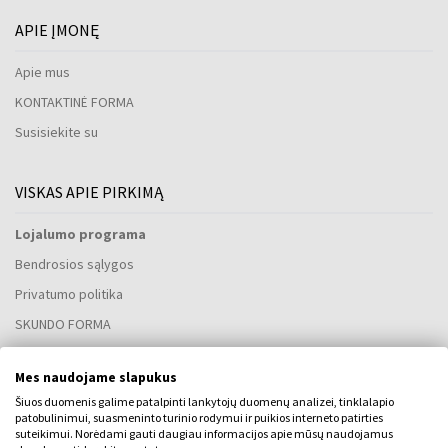
APIE ĮMONĘ
Apie mus
KONTAKTINĖ FORMA
Susisiekite su
VISKAS APIE PIRKIMĄ
Lojalumo programa
Bendrosios sąlygos
Privatumo politika
SKUNDO FORMA
Pristatymo būdas
Mes naudojame slapukus
Kada gausiu užsakytas prekes?
Šiuos duomenis galime patalpinti lankytojų duomenų analizei, tinklalapio
Kodėl verta rinktis mūsų kvepalus ir laikrodžius?
patobulinimui, suasmeninto turinio rodymui ir puikios interneto patirties
suteikimui. Norėdami gauti daugiau informacijos apie mūsų naudojamus
Kas yra kvepalų testeris?