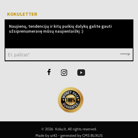
KOKULETTER
Naujienų, tendencijų ir kitų puikių dalykų galite gauti
užsiprenumeravę mūsų naujienlaiškį :)
El. paštas*
©
2026 Koku.lt, All rights reserved.
Made by
ui42
- generated by CMS
BUXUS