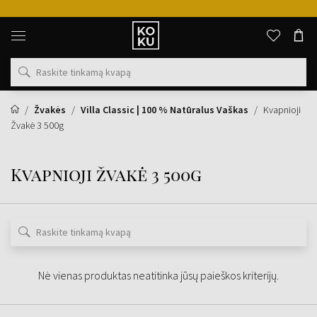
Originalūs
kvepalai
ir
laikrodžiai
vienoje
vietoje
Žvakės
Villa Classic | 100 % Natūralus Vaškas
Kvapnioji
Žvakė 3 500g
Kvapnioji žvakė 3 500g
Nė vienas produktas neatitinka jūsų paieškos kriterijų.