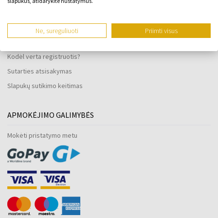
slapukus, atidarykite nustatymus.
Laikrodžių atsparumas vandeniui
Tik originalios prekės
Ne, sureguliuoti
Priimti visus
Dažnai užduodami klausimai
Kodėl verta registruotis?
Sutarties atsisakymas
Slapukų sutikimo keitimas
APMOKĖJIMO GALIMYBĖS
Mokėti pristatymo metu