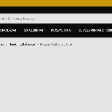
IKRODŽIAI
SKALBINIAI
KOSMETIKA
JUVELYRINIAI DIRBI
kas
Seeking Balance
Kvapūs Vaško Lydikliai