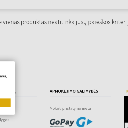
 vienas produktas neatitinka jūsų paieškos kriteri
imui,
 PIRKIMĄ
APMOKĖJIMO GALIMYBĖS
ograma
Mokėti pristatymo metu
lygos