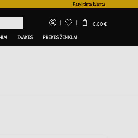
Lojalumo programa
Patvirtinta klientų
0,00 €
NIAI
ŽVAKĖS
PREKĖS ŽENKLAI