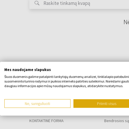
Nė
Mes naudojame slapukus
Šiuos duomenis galime patalpinti lankytojų duomenų analizei, tinklalapio patobulin
suasmeninto turinio rodymui ir puikios interneto patirties suteikimui. Norėdami gauti
daugiau informacijos apie mūsų naudojamus slapukus, atidarykite nustatymus.
APIE ĮMONĘ
VISKAS APIE
Ne, sureguliuoti
Priimti visus
Apie mus
Lojalumo pr
KONTAKTINĖ FORMA
Bendrosios są