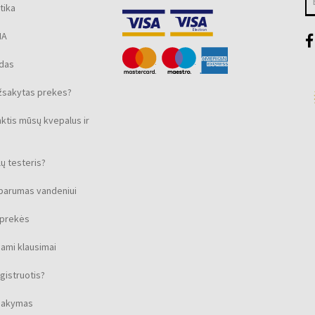
tika
MA
ūdas
žsakytas prekes?
nktis mūsų kvepalus ir
ų testeris?
sparumas vandeniui
s prekės
ami klausimai
gistruotis?
isakymas