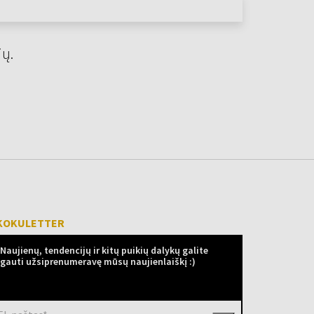
jų.
KOKULETTER
Naujienų, tendencijų ir kitų puikių dalykų galite
gauti užsiprenumeravę mūsų naujienlaiškį :)