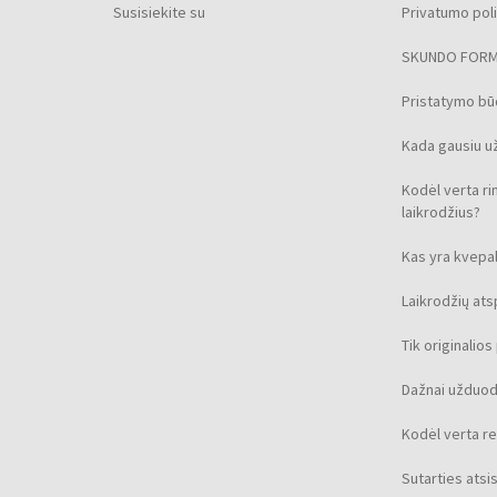
Susisiekite su
Privatumo poli
SKUNDO FOR
Pristatymo b
Kada gausiu u
Kodėl verta ri
laikrodžius?
Kas yra kvepal
Laikrodžių at
Tik originalio
Dažnai užduod
Kodėl verta re
Sutarties ats