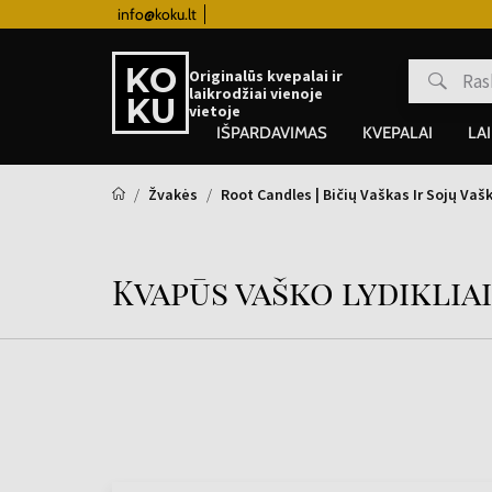
info@koku.lt
Lojalumo programa
Originalūs kvepalai ir
laikrodžiai vienoje
vietoje
IŠPARDAVIMAS
KVEPALAI
LA
Žvakės
Root Candles | Bičių Vaškas Ir Sojų Vaš
Kvapūs vaško lydikliai