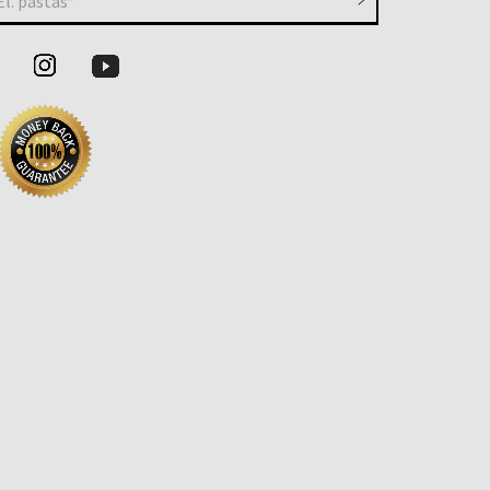
El. paštas*