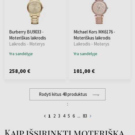
Burberry BU9033 -
Michael Kors MK6176 -
Moteriškas laikrodis
Moteriškas laikrodis
Laikrodis - Moterys
Laikrodis - Moterys
Yra sandėlyje
Yra sandėlyje
258,00 €
101,00 €
Rodyti kitus 48 produktus
:
1
2
3
4
5
6
...
83
Kaip išsirinkti moterišką