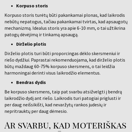
Korpuso storis
Korpuso storis turėtų būti pakankamai plonas, kad laikrodis
nebūtų nepatogus, tačiau pakankamai tvirtas, kad apsaugotų
mechanizmą. Idealus storis yra apie 6-10 mm, o tai užtikrina
patogų dėvėjimą ir tinkamą apsaugą.
Dirželio plotis
Dirželio plotis turi būti proporcingas dėklo skersmeniui ir
riešo dydžiui. Paprastai rekomenduojama, kad dirželio plotis
būtų maždaug 60-75% korpuso skersmens, o tai leidžia
harmoningai derinti visus laikrodžio elementus.
Bendras dydis
Be korpuso skersmens, taip pat svarbu atsižvelgti į bendrą
laikrodžio dydį ant riešo. Laikrodis turi patogiai priglusti ir
per daug neišsikišti, kad nevaržytų rankos judesių ir
nepritrauktų per daug dėmesio.
Ar svarbu, kad moteriškas