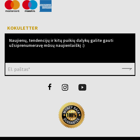
KOKULETTER
Naujienų, tendencijų ir kitų puikių dalykų galite gauti
užsiprenumeravę mūsų naujienlaiškį :)
El. paštas*