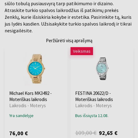
siūlo tobulą pusiausvyrą tarp patikimumo ir dizaino.
Atraskite turkio spalvos laikrodžius iš patikimų prekės
ženklų, kurie išsiskiria kokybe ir estetika. Pasirinkite tą, kuris
jus lydės kasdien. Užsisakykite turkio spalvos laikrodį ir tikrai
nesigailėsite.
Peržiūrėti visą aprašymą
Veiksmas
Michael Kors MK3492 -
FESTINA 20622/D -
Moteriškas laikrodis
Moteriškas laikrodis
Laikrodis - Moterys
Laikrodis - Moterys
Yra sandėlyje
Bus išsiųsta 12.08.
109,00 €
92,65 €
76,00 €