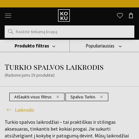
Originalūs
kvepalai
ir
laikrodžiai
vienoje
vietoje
Produkto filtras
Populiariausias
Laikrodis
Turkio Spalvos Laikrodis
Turkio spalvos laikrodis
(Radome jums
19
produktai
)
Atšaukti visus filtrus
Spalva:
Turkis
Laikrodis
Turkio spalvos laikrodžiai – tai praktiškas ir stilingas
aksesuaras, tinkantis bet kokiai progai. Jie sukurti
atsižvelgiant į kokybę ir patogumą dėvint. Mūsų laikrodžiai