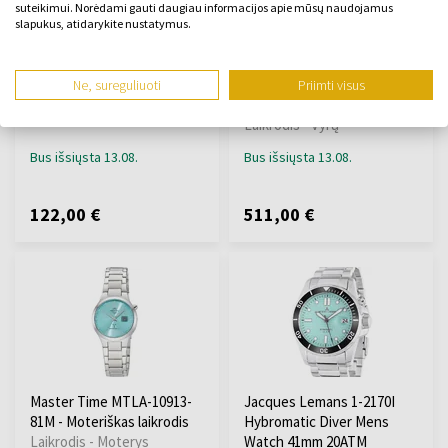
suteikimui. Norėdami gauti daugiau informacijos apie mūsų naudojamus
slapukus, atidarykite nustatymus.
Bering 18936-707 Ladies
Spinnaker SP-5097-AA
Watch Classic 36mm 10ATM
Spence 300 - Vyriškas
Ne, sureguliuoti
Priimti visus
Laikrodis - Moterys
laikrodis
Laikrodis - Vyrų
Bus išsiųsta 13.08.
Bus išsiųsta 13.08.
122,00 €
511,00 €
Master Time MTLA-10913-
Jacques Lemans 1-2170I
81M - Moteriškas laikrodis
Hybromatic Diver Mens
Laikrodis - Moterys
Watch 41mm 20ATM