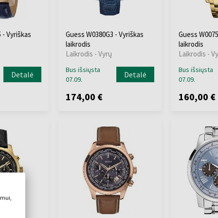
- Vyriškas
Guess W0380G3 - Vyriškas
Guess W0075G
laikrodis
laikrodis
Laikrodis - Vyrų
Laikrodis - V
Bus išsiųsta
Bus išsiųsta
Detalė
Detalė
07.09.
07.09.
174,00 €
160,00 €
imui,