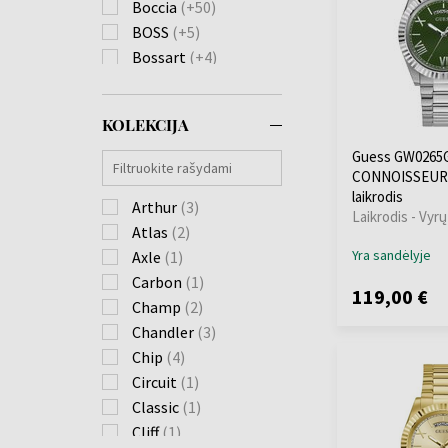
Boccia
(+50)
BOSS
(+5)
Bossart
(+4)
Bulova
(+81)
Burberry
(+22)
KOLEKCIJA
Calvin Klein
(+111)
Carl von Zeyten
(+23)
Guess GW0265
CONNOISSEUR -
Carneo
(+18)
laikrodis
Casio
Arthur
(+576)
(3)
Laikrodis - Vyrų
Citizen
Atlas
(2)
(+175)
Yra sandėlyje
Claude Bernard
Axle
(1)
(+3)
Daniel Wellington
Carbon
(1)
119,00 €
(+4)
Champ
(2)
Diesel
(+136)
Chandler
(3)
Donoval
(+21)
Chip
(4)
Duxot
(+1)
Circuit
(1)
Edox
(+11)
Classic
(1)
Emporio Armani
Cliff
(1)