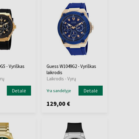
5 - Vyriškas
Guess W1049G2 - Vyriškas
laikrodis
yrų
Laikrodis - Vyrų
Detalė
Detalė
Yra sandėlyje
129,00 €