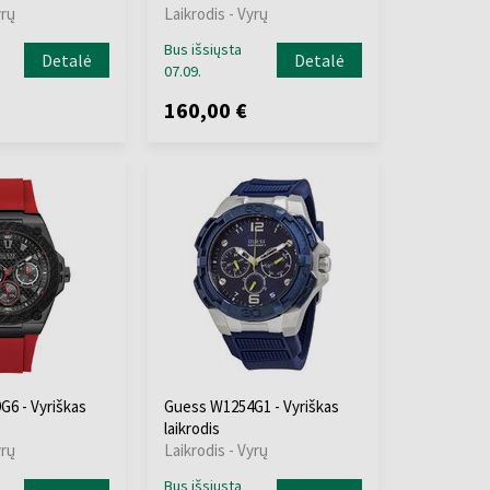
yrų
Laikrodis - Vyrų
Bus išsiųsta
Detalė
Detalė
07.09.
160,00 €
6 - Vyriškas
Guess W1254G1 - Vyriškas
laikrodis
yrų
Laikrodis - Vyrų
Bus išsiųsta