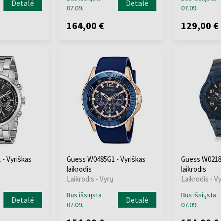
Detalė
Detalė
07.09.
07.09.
164,00 €
129,00 €
- Vyriškas
Guess W0485G1 - Vyriškas
Guess W0218G
laikrodis
laikrodis
Laikrodis - Vyrų
Laikrodis - V
Bus išsiųsta
Bus išsiųsta
Detalė
Detalė
07.09.
07.09.