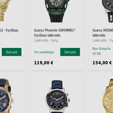
 - Vyriškas
Guess Phoenix GW0499G7 -
Guess W0366G
Vyriškas laikrodis
laikrodis
Laikrodis - Vyrų
Laikrodis - V
Bus išsiųsta
Detalė
Detalė
Yra sandėlyje
07.09.
119,00 €
154,00 €