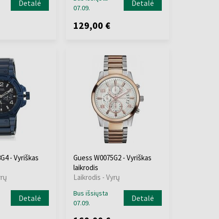
Detalė
Detalė
07.09.
129,00 €
4 - Vyriškas
Guess W0075G2 - Vyriškas
laikrodis
yrų
Laikrodis - Vyrų
Bus išsiųsta
Detalė
Detalė
07.09.