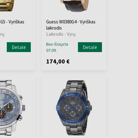
5 - Vyriškas
Guess W0380G4 - Vyriškas
laikrodis
yrų
Laikrodis - Vyrų
Bus išsiųsta
Detalė
Detalė
07.09.
174,00 €