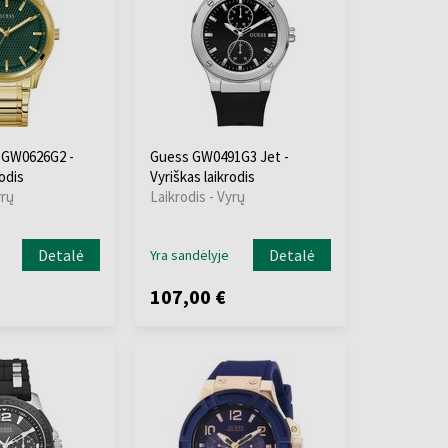
 GW0626G2 -
Guess GW0491G3 Jet -
rodis
Vyriškas laikrodis
yrų
Laikrodis - Vyrų
Detalė
Detalė
Yra sandėlyje
107,00 €