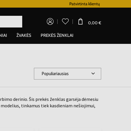
Lojalumo programa
Patvirtinta klientų
0,00 €
NIAI
ŽVAKĖS
PREKĖS ŽENKLAI
Populiariausias
rbimo derinio. Šis prekės ženklas garsėja dėmesiu
 modelius, tinkamus tiek kasdieniam nešiojimui,