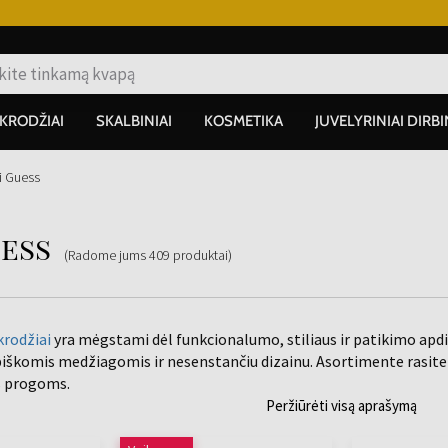
IKRODŽIAI
SKALBINIAI
KOSMETIKA
JUVELYRINIAI DIRBI
ai Guess
uess
(Radome jums
409
produktai
)
krodžiai
yra mėgstami dėl funkcionalumo, stiliaus ir patikimo apdi
iškomis medžiagomis ir nesenstančiu dizainu. Asortimente rasite
s progoms.
Peržiūrėti visą aprašymą