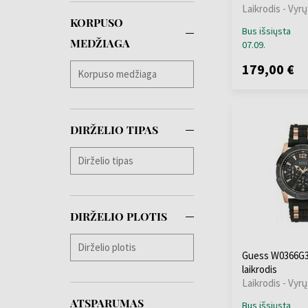
Laikrodis - Vyrų
Thomas Sabo
(+10)
KORPUSO
TIMBERLAND
(+20)
Bus išsiųsta
MEDŽIAGA
07.09.
Tommy Hilfiger
(+459)
179,00 €
Traser H3
(+104)
Tsar Bomba
(+40)
TW-Steel
(+24)
DIRŽELIO TIPAS
U-Boat
(+77)
Versace
(+252)
Victorinox
(+67)
Wenger
(+93)
Withings
(+12)
DIRŽELIO PLOTIS
Xiaomi
(+11)
Zeppelin
(+137)
Guess W0366G3 
laikrodis
Laikrodis - Vyrų
ATSPARUMAS
Bus išsiųsta