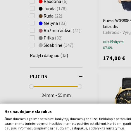
Raudona
(6)
Imprint
(2)
JDM Military
(+1)
Juoda
(178)
Indy
(1)
Jowissa
(+7)
Ruda
(22)
Jaq
(1)
Lacoste
(+7)
Guess W0380G5 
Mėlyna
(83)
King
(1)
laikrodis
Lee Cooper
(+116)
Rožinio aukso
(41)
Legacy
(1)
Laikrodis - Vyrų
Lorus
(+137)
Pilka
(32)
Majestic
(1)
Bus išsiųsta
Louis XVI
(+58)
Sidabrinė
(147)
Max
(2)
07.09.
Luminox
(+75)
Melody
(1)
Rodyti daugiau (15)
Maserati
(+312)
174,00 €
Momentum
(1)
Master Time
(+52)
Monarch
(1)
Maurice Lacroix
(+5)
PLOTIS
Montana
(1)
Michael Kors
(+80)
Neo
(3)
Mondaine
(+32)
Noble
(2)
Morellato
(+7)
34mm - 55mm
Palmer
(3)
MVMT
(+3)
Parker
(3)
Nordgreen
(+2)
Mes naudojame slapukus
Perimeter
(1)
DIRŽELIO SPALVA
Nubeo
(+20)
Šiuos duomenis galime patalpinti lankytojų duomenų analizei, tinklalapio patobulin
Phoenix
(9)
OPS!SMART
(+7)
suasmeninto turinio rodymui ir puikios interneto patirties suteikimui. Norėdami gauti
Plein Rich
(1)
daugiau informacijos apie mūsų naudojamus slapukus, atidarykite nustatymus.
Orient
(+110)