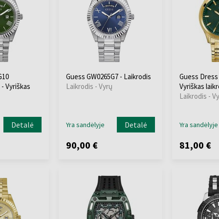
G10
Guess GW0265G7 - Laikrodis
Guess Dress
 Vyriškas
Laikrodis - Vyrų
Vyriškas laik
Laikrodis - V
Detalė
Detalė
Yra sandėlyje
Yra sandėlyje
90,00 €
81,00 €