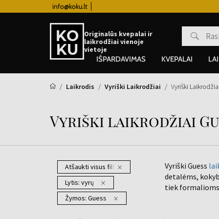
info@koku.lt
Lojalumo programa
Originalūs kvepalai ir
laikrodžiai vienoje
vietoje
IŠPARDAVIMAS
KVEPALAI
LA
Laikrodis
Vyriški Laikrodžiai
Vyriški Laikrodži
Vyriški laikrodžiai G
Vyriški Guess
lai
Atšaukti visus filtrus
detalėms, kokyb
Lytis:
vyrų
tiek formaliom
Žymos:
Guess