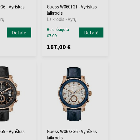
6 - Vyriškas
Guess W0601G1 - Vyriškas
laikrodis
yrų
Laikrodis - Vyrų
Bus išsiųsta
Detalė
Detalė
07.09.
167,00 €
5 - Vyriškas
Guess W0673G6 - Vyriškas
laikrodis