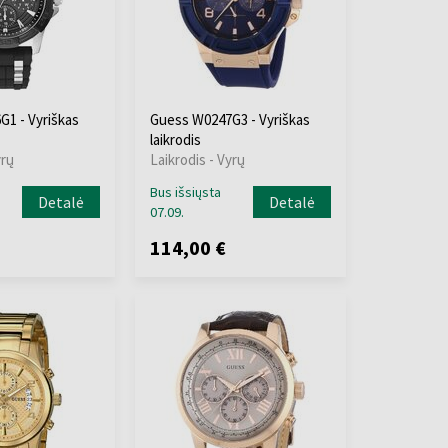
1 - Vyriškas
Guess W0247G3 - Vyriškas
laikrodis
yrų
Laikrodis - Vyrų
Bus išsiųsta
Detalė
Detalė
07.09.
114,00 €