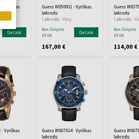
- Vyriškas
Guess W0500G1 - Vyriškas
Guess W0379G
laikrodis
laikrodis
Laikrodis - Vyrų
Laikrodis - V
Bus išsiųsta
Bus išsiųsta
Detalė
Detalė
07.09.
07.09.
167,00 €
114,00 €
- Vyriškas
Guess W0673G4 - Vyriškas
Guess W0673G
laikrodis
laikrodis