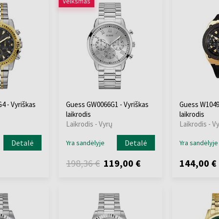
Veiksmas
 - Vyriškas
Guess GW0066G1 - Vyriškas
Guess W1049G
laikrodis
laikrodis
Laikrodis - Vyrų
Laikrodis - V
Detalė
Detalė
Yra sandėlyje
Yra sandėlyje
198,36 €
119,00 €
144,00 €