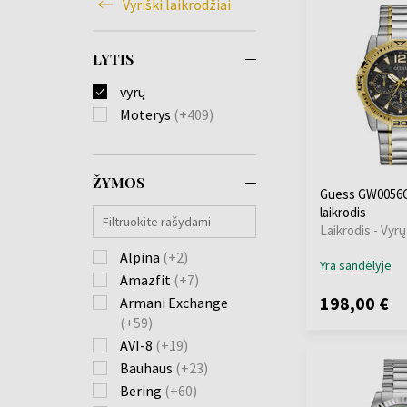
Vyriški laikrodžiai
LYTIS
vyrų
Moterys
(+409)
ŽYMOS
Guess GW0056G4
laikrodis
Laikrodis - Vyrų
Alpina
(+2)
Yra sandėlyje
Amazfit
(+7)
198,00 €
Armani Exchange
(+59)
AVI-8
(+19)
Bauhaus
(+23)
Bering
(+60)