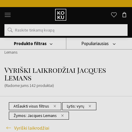
Originalūs
kvepalai
ir
laikrodžiai
vienoje
vietoje
Produkto filtras
Populiariausias
Laikrodis
Vyriški Laikrodžiai
Vyriški Laikrodžiai Jacques
Lemans
Vyriški laikrodžiai Jacques
Lemans
(Radome jums
142
produktai
)
Atšaukti visus filtrus
Lytis:
vyrų
Žymos:
Jacques Lemans
Vyriški laikrodžiai