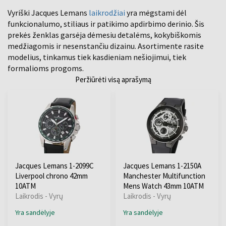
Vyriški Jacques Lemans
laikrodžiai
yra mėgstami dėl
funkcionalumo, stiliaus ir patikimo apdirbimo derinio. Šis
prekės ženklas garsėja dėmesiu detalėms, kokybiškomis
medžiagomis ir nesenstančiu dizainu. Asortimente rasite
modelius, tinkamus tiek kasdieniam nešiojimui, tiek
formalioms progoms.
Peržiūrėti visą aprašymą
Jacques Lemans 1-2099C
Jacques Lemans 1-2150A
Liverpool chrono 42mm
Manchester Multifunction
10ATM
Mens Watch 43mm 10ATM
Laikrodis - Vyrų
Laikrodis - Vyrų
Yra sandėlyje
Yra sandėlyje