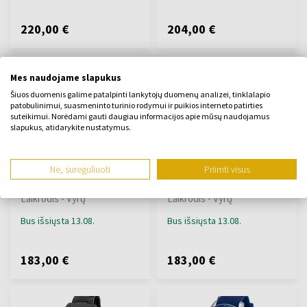
220,00 €
204,00 €
Mes naudojame slapukus
Šiuos duomenis galime patalpinti lankytojų duomenų analizei, tinklalapio
patobulinimui, suasmeninto turinio rodymui ir puikios interneto patirties
suteikimui. Norėdami gauti daugiau informacijos apie mūsų naudojamus
slapukus, atidarykite nustatymus.
Jacques Lemans 1-2127G
Jacques Lemans 1-2127F
Ne, sureguliuoti
Priimti visus
Liverpool chronograph
Liverpool chronograph
40mm 10ATM
40mm 10ATM
Laikrodis - Vyrų
Laikrodis - Vyrų
Bus išsiųsta 13.08.
Bus išsiųsta 13.08.
183,00 €
183,00 €