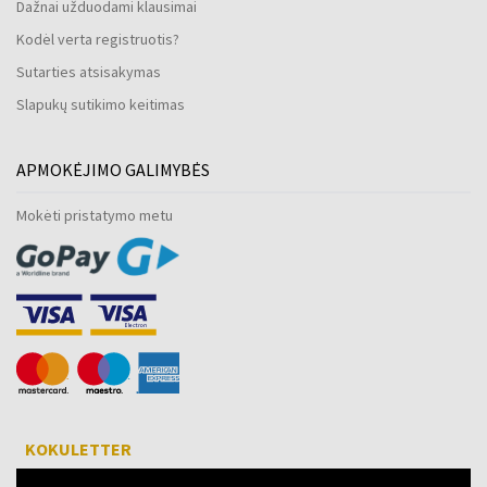
Dažnai užduodami klausimai
Kodėl verta registruotis?
Sutarties atsisakymas
Slapukų sutikimo keitimas
APMOKĖJIMO GALIMYBĖS
Mokėti pristatymo metu
KOKULETTER