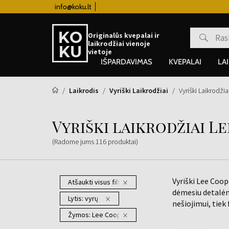
info@koku.lt
Lojalumo programa
Originalūs kvepalai ir
laikrodžiai vienoje
vietoje
IŠPARDAVIMAS
KVEPALAI
LA
Laikrodis
Vyriški Laikrodžiai
Vyriški Laikrodži
Vyriški laikrodžiai L
(Radome jums
116
produktai
)
Vyriški Lee Coo
Atšaukti visus filtrus
dėmesiu detalėm
Lytis:
vyrų
nešiojimui, tie
Žymos:
Lee Cooper