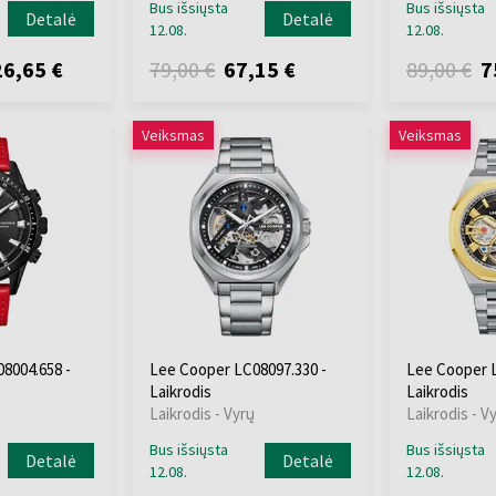
Bus išsiųsta
Bus išsiųsta
Detalė
Detalė
12.08.
12.08.
6,65 €
79,00 €
67,15 €
89,00 €
7
Veiksmas
Veiksmas
8004.658 -
Lee Cooper LC08097.330 -
Lee Cooper L
Laikrodis
Laikrodis
Laikrodis - Vyrų
Laikrodis - V
Bus išsiųsta
Bus išsiųsta
Detalė
Detalė
12.08.
12.08.