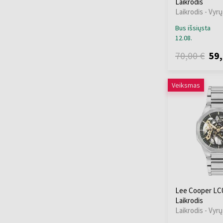
Laikrodis
Thomas Earnshaw
Laikrodis - Vyrų
(+12)
Bus išsiųsta
Thomas Sabo
(+10)
12.08.
TIMBERLAND
(+20)
Tommy Hilfiger
70,00 €
59,
(+459)
Traser H3
(+104)
Veiksmas
Tsar Bomba
(+40)
TW-Steel
(+25)
U-Boat
(+77)
Versace
(+252)
Victorinox
(+67)
Wenger
(+93)
Withings
(+12)
Xiaomi
(+11)
Zeppelin
(+137)
Lee Cooper LC0
Laikrodis
Laikrodis - Vyrų