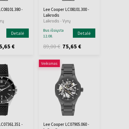
C08101.380 -
Lee Cooper LC08101.300 -
Laikrodis
yrų
Laikrodis - Vyrų
Bus išsiųsta
Detalė
Detalė
12.08.
5,65 €
89,00 €
75,65 €
Veiksmas
C07361.351 -
Lee Cooper LC07905.060 -