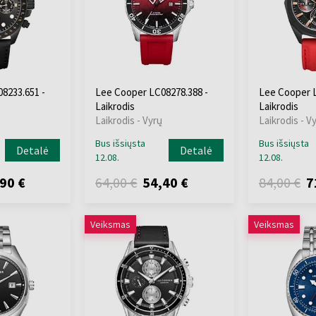
8233.651 -
Lee Cooper LC08278.388 -
Lee Cooper L
Laikrodis
Laikrodis
Laikrodis - Vyrų
Laikrodis - V
Bus išsiųsta
Bus išsiųsta
Detalė
Detalė
12.08.
12.08.
90 €
64,00 €
54,40 €
84,00 €
7
Veiksmas
Veiksmas