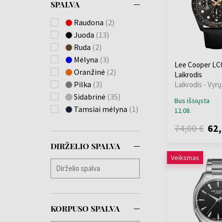
SPALVA
Emporio Armani
(+334)
Raudona
(2)
ETT Eco Tech Time
Juoda
(13)
(+48)
Ruda
(2)
Festina
(+548)
Mėlyna
(3)
Lee Cooper LC0
Forever
(+3)
Oranžinė
(2)
Laikrodis
Fossil
(+3)
Pilka
(3)
Laikrodis - Vyrų
Frederique Constant
Sidabrinė
(35)
Bus išsiųsta
(+9)
Tamsiai mėlyna
(1)
12.08.
Gant
(+39)
74,00 €
62,
Garett
(+1)
Garmin
(+7)
DIRŽELIO SPALVA
Guess
(+406)
Veiksmas
Hammer
(+1)
Huawei
(+4)
Hugo Boss
(+260)
Ingersoll
(+81)
KORPUSO SPALVA
Jacques Lemans