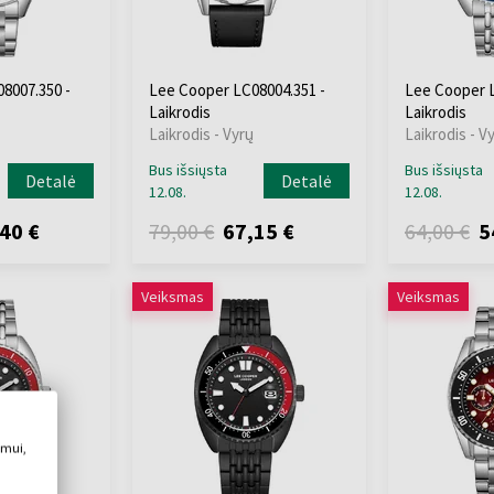
8007.350 -
Lee Cooper LC08004.351 -
Lee Cooper L
Laikrodis
Laikrodis
Laikrodis - Vyrų
Laikrodis - V
Bus išsiųsta
Bus išsiųsta
Detalė
Detalė
12.08.
12.08.
40 €
79,00 €
67,15 €
64,00 €
5
Veiksmas
Veiksmas
imui,