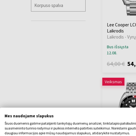
(+143)
Jaguar
(+173)
JDM Military
(+1)
Lee Cooper LC0
Jowissa
(+7)
Laikrodis
Lacoste
(+7)
Laikrodis - Vyrų
Lee Cooper
Bus išsiųsta
Lorus
(+136)
12.08.
Louis XVI
(+58)
64,00 €
54,
Luminox
(+76)
Maserati
(+312)
Master Time
(+52)
Veiksmas
Maurice Lacroix
(+5)
Michael Kors
(+80)
Mondaine
(+33)
Morellato
(+7)
Mes naudojame slapukus
MVMT
(+3)
Šiuos duomenis galime patalpinti lankytojų duomenų analizei, tinklalapio patobulin
Nordgreen
(+2)
suasmeninto turinio rodymui ir puikios interneto patirties suteikimui. Norėdami gauti
Nubeo
(+20)
daugiau informacijos apie mūsų naudojamus slapukus, atidarykite nustatymus.