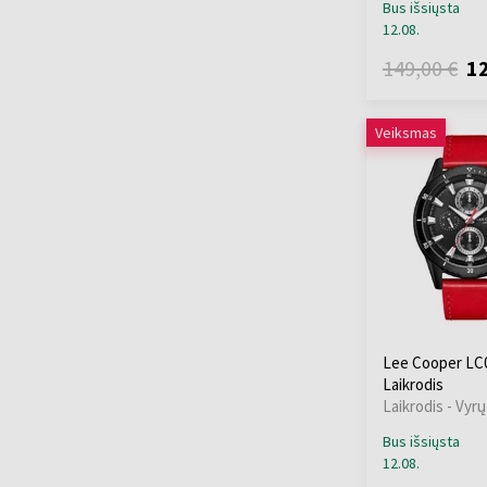
Bus išsiųsta
12.08.
149,00 €
12
Veiksmas
Lee Cooper LC0
Laikrodis
Laikrodis - Vyrų
Bus išsiųsta
12.08.