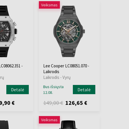
Veiksmas
C08062.351 -
Lee Cooper LC08051.070 -
Laikrodis
yrų
Laikrodis - Vyrų
Bus išsiųsta
Detalė
Detalė
12.08.
9,90 €
149,00 €
126,65 €
Veiksmas