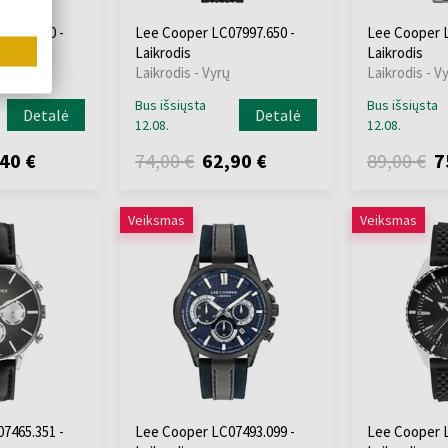
7997.350 -
Lee Cooper LC07997.650 -
Lee Cooper L
Laikrodis
Laikrodis
Laikrodis - Vyrų
Laikrodis - V
Bus išsiųsta
Bus išsiųsta
Detalė
Detalė
12.08.
12.08.
40 €
74,00 €
62,90 €
89,00 €
7
Veiksmas
Veiksmas
7465.351 -
Lee Cooper LC07493.099 -
Lee Cooper L