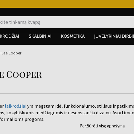
IKRODŽIAI
SKALBINIAI
KOSMETIKA
JUVELYRINIAI DIRBI
ai Lee Cooper
ee Cooper
per
laikrodžiai
yra mėgstami dėl funkcionalumo, stiliaus ir patikimo
s, kokybiškomis medžiagomis ir nesenstančiu dizainu. Asortiment
k formalioms progoms.
Peržiūrėti visą aprašymą