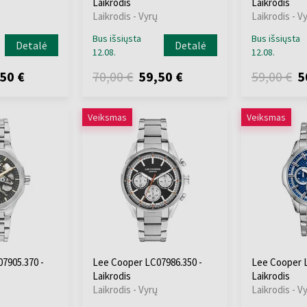
Laikrodis
Laikrodis
Laikrodis - Vyrų
Laikrodis - V
Bus išsiųsta
Bus išsiųsta
Detalė
Detalė
12.08.
12.08.
50 €
70,00 €
59,50 €
59,00 €
5
Veiksmas
Veiksmas
7905.370 -
Lee Cooper LC07986.350 -
Lee Cooper L
Laikrodis
Laikrodis
Laikrodis - Vyrų
Laikrodis - V