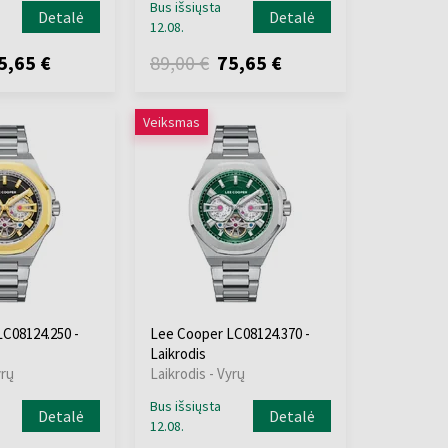
Bus išsiųsta
Detalė
Detalė
12.08.
5,65 €
89,00 €
75,65 €
Veiksmas
C08124.250 -
Lee Cooper LC08124.370 -
Laikrodis
yrų
Laikrodis - Vyrų
Bus išsiųsta
Detalė
Detalė
12.08.