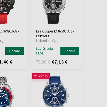
C07990.658 -
Lee Cooper LC07990.351 -
Laikrodis
yrų
Laikrodis - Vyrų
Bus išsiųsta
Detalė
Detalė
12.08.
1,40 €
79,00 €
67,15 €
Veiksmas