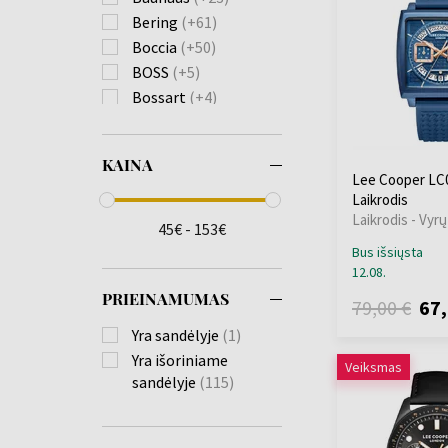
Bering
(+61)
Boccia
(+50)
BOSS
(+5)
Bossart
(+4)
Bulova
(+82)
Burberry
(+22)
KAINA
Calvin Klein
(+111)
Lee Cooper LC0
Carl von Zeyten
(+23)
Laikrodis
Laikrodis - Vyrų
Carneo
(+18)
45€ - 153€
Casio
(+576)
Bus išsiųsta
Citizen
(+175)
12.08.
Claude Bernard
(+3)
PRIEINAMUMAS
79,00 €
67,
Daniel Wellington
Yra sandėlyje
(1)
(+4)
Yra išoriniame
Veiksmas
Diesel
(+136)
sandėlyje
(115)
Donoval
(+21)
Duxot
(+1)
Edox
(+10)