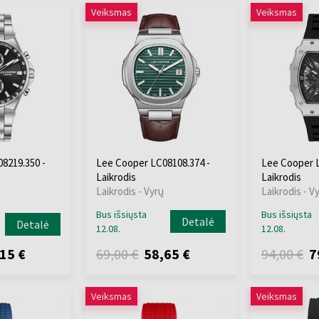
Veiksmas
Veiksmas
8219.350 -
Lee Cooper LC08108.374 -
Lee Cooper L
Laikrodis
Laikrodis
Laikrodis - Vyrų
Laikrodis - V
Bus išsiųsta
Bus išsiųsta
Detalė
Detalė
12.08.
12.08.
15 €
69,00 €
58,65 €
94,00 €
7
Veiksmas
Veiksmas