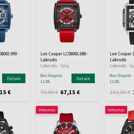
8065.999 -
Lee Cooper LC08065.688 -
Lee Cooper L
Laikrodis
Laikrodis
Laikrodis - Vyrų
Laikrodis - V
Bus išsiųsta
Bus išsiųsta
Detalė
Detalė
12.08.
12.08.
15 €
79,00 €
67,15 €
151,00 €
Veiksmas
Veiksmas