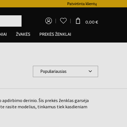
Lojalumo programa
Patvirtinta klientų
0,00 €
NIAI
ŽVAKĖS
PREKĖS ŽENKLAI
Populiariausias
 apdirbimo derinio. Šis prekės ženklas garsėja
e rasite modelius, tinkamus tiek kasdieniam