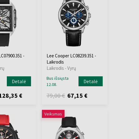
C07900.351 -
Lee Cooper LC08239.351 -
Laikrodis
yrų
Laikrodis - Vyrų
Bus išsiųsta
Detalė
Detalė
12.08.
128,35 €
79,00 €
67,15 €
Veiksmas