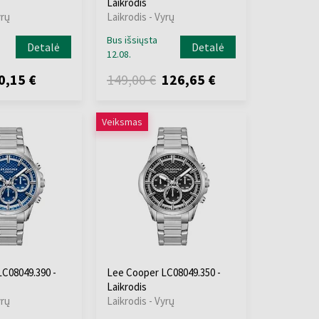
Laikrodis
yrų
Laikrodis - Vyrų
Bus išsiųsta
Detalė
Detalė
12.08.
0,15 €
149,00 €
126,65 €
Veiksmas
C08049.390 -
Lee Cooper LC08049.350 -
Laikrodis
yrų
Laikrodis - Vyrų