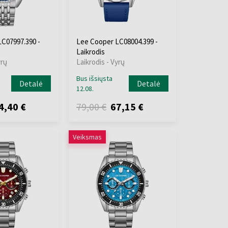
C07997.390 -
Lee Cooper LC08004.399 -
Laikrodis
yrų
Laikrodis - Vyrų
Bus išsiųsta
Detalė
Detalė
12.08.
4,40 €
79,00 €
67,15 €
Veiksmas