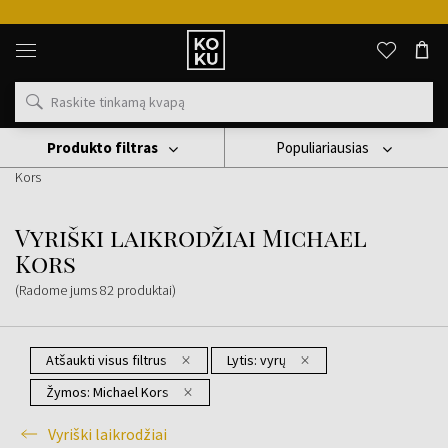
Originalūs
kvepalai
ir
laikrodžiai
vienoje
vietoje
Produkto filtras
Populiariausias
Laikrodis
Vyriški Laikrodžiai
Vyriški Laikrodžiai Michael
Kors
Vyriški laikrodžiai Michael
Kors
(Radome jums
82
produktai
)
Atšaukti visus filtrus
Lytis:
vyrų
Žymos:
Michael Kors
Vyriški laikrodžiai