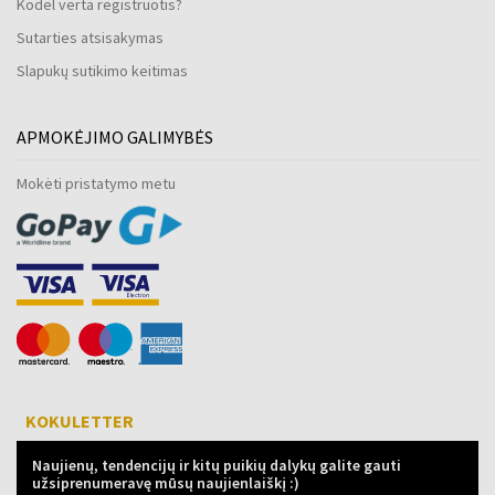
Kodėl verta registruotis?
Sutarties atsisakymas
Slapukų sutikimo keitimas
APMOKĖJIMO GALIMYBĖS
Mokėti pristatymo metu
KOKULETTER
Naujienų, tendencijų ir kitų puikių dalykų galite gauti
užsiprenumeravę mūsų naujienlaiškį :)