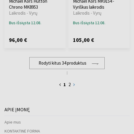
Michael Kors Hutton
Michael Kors MK9154 -
Chrono MK8953
Vyriškas laikrodis
Laikrodis - Vyrų
Laikrodis - Vyrų
Bus išsiųsta 12.08.
Bus išsiųsta 12.08.
96,00 €
105,00 €
Rodyti kitus 34 produktus
:
1
2
APIE ĮMONĘ
Apie mus
KONTAKTINĖ FORMA