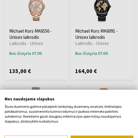
Michael Kors MK6556 -
Michael Kors MK6091 -
Unisex laikrodis
Unisex laikrodis
Laikrodis - Unisex
Laikrodis - Unisex
Bus išsiųsta 07.09.
Bus išsiųsta 07.09.
135,00 €
164,00 €
Mes naudojame slapukus
Šiuos duomenis galime patalpinti lankytojų duomenų analizei, tinklalapio
patobulinimui, suasmeninto turinio rodymui ir puikios interneto patirties
suteikimui. Norėdami gauti daugiau informacijos apie mūsų naudojamus
slapukus, atidarykite nustatymus.
Michael Kors MK8541 -
Michael Kors MK8296 -
Vyriškas laikrodis
Vyriškas laikrodis