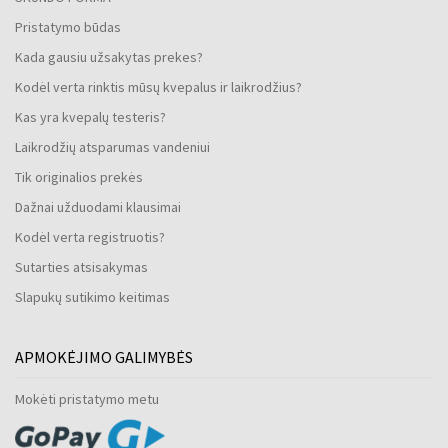
Pristatymo būdas
Kada gausiu užsakytas prekes?
Kodėl verta rinktis mūsų kvepalus ir laikrodžius?
Kas yra kvepalų testeris?
Laikrodžių atsparumas vandeniui
Tik originalios prekės
Dažnai užduodami klausimai
Kodėl verta registruotis?
Sutarties atsisakymas
Slapukų sutikimo keitimas
APMOKĖJIMO GALIMYBĖS
Mokėti pristatymo metu