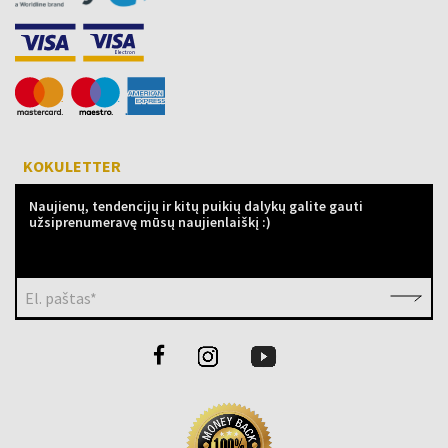
KOKULETTER
Naujienų, tendencijų ir kitų puikių dalykų galite gauti
užsiprenumeravę mūsų naujienlaiškį :)
El. paštas*