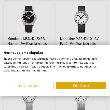
Mondaine MSN.42120.RB
Mondaine MSE.40110.LBV
Numeri - Vyriškas laikrodis
Evo2 - Vyriškas laikrodis
Laikrodis - Vyrų
Laikrodis - Vyrų
Mes naudojame slapukus
Bus išsiųsta 13.08.
Bus išsiųsta 13.08.
Šiuos duomenis galime patalpinti lankytojų duomenų analizei, tinklalapio
patobulinimui, suasmeninto turinio rodymui ir puikios interneto patirties
suteikimui. Norėdami gauti daugiau informacijos apie mūsų naudojamus
358,00 €
274,00 €
slapukus, atidarykite nustatymus.
Ne, sureguliuoti
Priimti visus