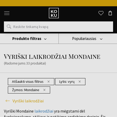
Originalūs
kvepalai
ir
laikrodžiai
vienoje
vietoje
Produkto filtras
Populiariausias
Laikrodis
Vyriški Laikrodžiai
Vyriški Laikrodžiai Mondaine
Vyriški laikrodžiai Mondaine
(Radome jums
33
produktai
)
Atšaukti visus filtrus
Lytis:
vyrų
Žymos:
Mondaine
Vyriški laikrodžiai
Vyriški Mondaine
laikrodžiai
yra mėgstami dėl
funkcionalumo, stiliaus ir patikimo apdirbimo derinio. Šis