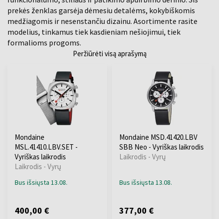
prekės ženklas garsėja dėmesiu detalėms, kokybiškomis
medžiagomis ir nesenstančiu dizainu. Asortimente rasite
modelius, tinkamus tiek kasdieniam nešiojimui, tiek
formalioms progoms.
Peržiūrėti visą aprašymą
Mondaine
Mondaine MSD.41420.LBV
MSL.41410.LBV.SET -
SBB Neo - Vyriškas laikrodis
Vyriškas laikrodis
Laikrodis - Vyrų
Laikrodis - Vyrų
Bus išsiųsta 13.08.
Bus išsiųsta 13.08.
400,00 €
377,00 €