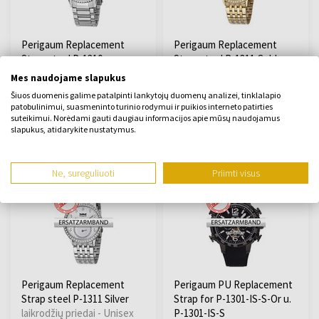
Perigaum Replacement
Perigaum Replacement
Strap steel P-1310
Strap steel P-1311 Gold
Flightmaster Silver
laikrodžių priedai - Unisex
Mes naudojame slapukus
laikrodžių priedai - Unisex
Šiuos duomenis galime patalpinti lankytojų duomenų analizei, tinklalapio
patobulinimui, suasmeninto turinio rodymui ir puikios interneto patirties
Bus išsiųsta 12.08.
Bus išsiųsta 12.08.
suteikimui. Norėdami gauti daugiau informacijos apie mūsų naudojamus
slapukus, atidarykite nustatymus.
41,00 €
41,00 €
Ne, sureguliuoti
Priimti visus
Perigaum Replacement
Perigaum PU Replacement
Strap steel P-1311 Silver
Strap for P-1301-IS-S-Or u.
laikrodžių priedai - Unisex
P-1301-IS-S