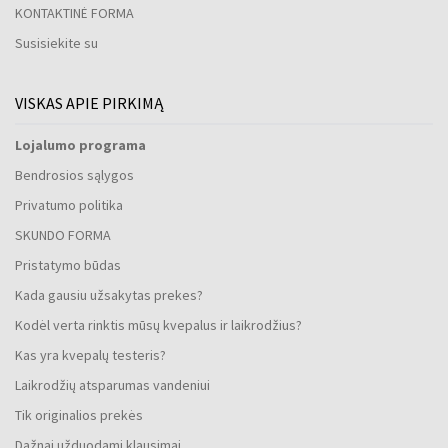
KONTAKTINĖ FORMA
Susisiekite su
VISKAS APIE PIRKIMĄ
Lojalumo programa
Bendrosios sąlygos
Privatumo politika
SKUNDO FORMA
Pristatymo būdas
Kada gausiu užsakytas prekes?
Kodėl verta rinktis mūsų kvepalus ir laikrodžius?
Kas yra kvepalų testeris?
Laikrodžių atsparumas vandeniui
Tik originalios prekės
Dažnai užduodami klausimai