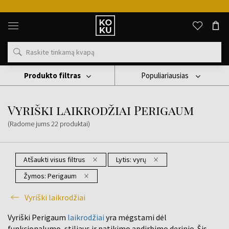
Originalūs
kvepalai
ir
laikrodžiai
vienoje
vietoje
Produkto filtras
Populiariausias
Laikrodis
Vyriški Laikrodžiai
Vyriški Laikrodžiai Perigaum
Vyriški laikrodžiai Perigaum
(Radome jums
22
produktai
)
Atšaukti visus filtrus
Lytis:
vyrų
Žymos:
Perigaum
Vyriški laikrodžiai
Vyriški Perigaum
laikrodžiai
yra mėgstami dėl
funkcionalumo, stiliaus ir patikimo apdirbimo derinio. Šis