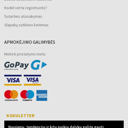
Kodėl verta registruotis?
Sutarties atsisakymas
Slapukų sutikimo keitimas
APMOKĖJIMO GALIMYBĖS
Mokėti pristatymo metu
KOKULETTER
Naujienų, tendencijų ir kitų puikių dalykų galite gauti