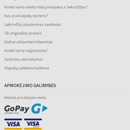
Kodėl verta rinktis mūsų kvepalus ir laikrodžius?
Kas yra kvepalų testeris?
Laikrodžių atsparumas vandeniui
Tik originalios prekės
Dažnai užduodami klausimai
Kodėl verta registruotis?
Sutarties atsisakymas
Slapukų sutikimo keitimas
APMOKĖJIMO GALIMYBĖS
Mokėti pristatymo metu