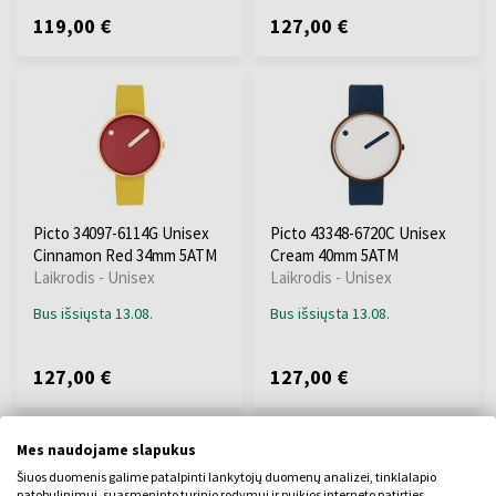
119,00 €
127,00 €
Picto 34097-6114G Unisex
Picto 43348-6720C Unisex
Cinnamon Red 34mm 5ATM
Cream 40mm 5ATM
Laikrodis - Unisex
Laikrodis - Unisex
Bus išsiųsta 13.08.
Bus išsiųsta 13.08.
127,00 €
127,00 €
Mes naudojame slapukus
Šiuos duomenis galime patalpinti lankytojų duomenų analizei, tinklalapio
patobulinimui, suasmeninto turinio rodymui ir puikios interneto patirties