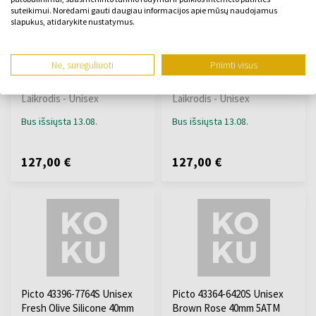
suteikimui. Norėdami gauti daugiau informacijos apie mūsų naudojamus
slapukus, atidarykite nustatymus.
Picto 43349-4820B Unisex
Picto 43349-4120B Unisex
Ne, sureguliuoti
Priimti visus
Cappucciono Brown 40mm
Cappucciono Brown 40mm
5ATM
5ATM
Laikrodis - Unisex
Laikrodis - Unisex
Bus išsiųsta 13.08.
Bus išsiųsta 13.08.
127,00 €
127,00 €
Picto 43396-7764S Unisex
Picto 43364-6420S Unisex
Fresh Olive Silicone 40mm
Brown Rose 40mm 5ATM