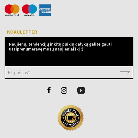
KOKULETTER
Naujienų, tendencijų ir kitų puikių dalykų galite gauti
užsiprenumeravę mūsų naujienlaiškį :)
El. paštas*