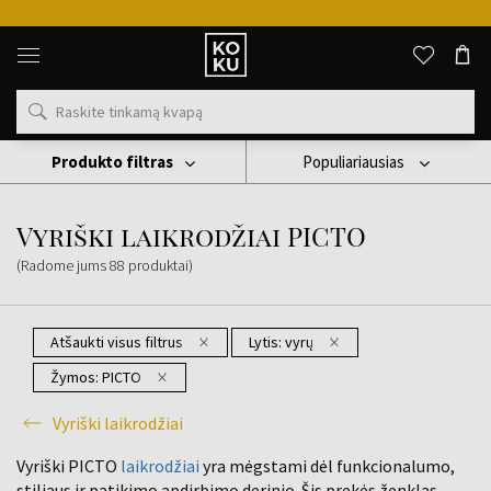
Lojalumo p
Originalūs
kvepalai
ir
laikrodžiai
vienoje
vietoje
Produkto filtras
Populiariausias
Laikrodis
Vyriški Laikrodžiai
Vyriški Laikrodžiai PICTO
Vyriški laikrodžiai PICTO
(Radome jums
88
produktai
)
Atšaukti visus filtrus
Lytis:
vyrų
Žymos:
PICTO
Vyriški laikrodžiai
Vyriški PICTO
laikrodžiai
yra mėgstami dėl funkcionalumo,
stiliaus ir patikimo apdirbimo derinio. Šis prekės ženklas