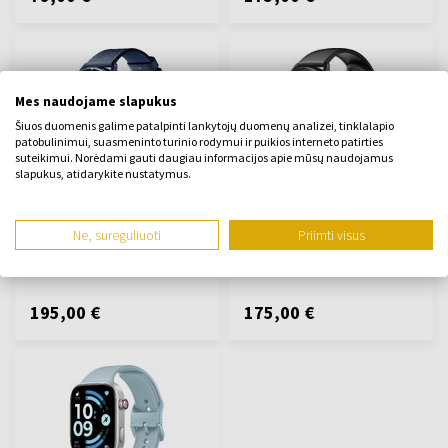
Mes naudojame slapukus
Šiuos duomenis galime patalpinti lankytojų duomenų analizei, tinklalapio
patobulinimui, suasmeninto turinio rodymui ir puikios interneto patirties
suteikimui. Norėdami gauti daugiau informacijos apie mūsų naudojamus
slapukus, atidarykite nustatymus.
Xiaomi Watch S5 46mm
Xiaomi Watch S5 46mm
Ceramic Blue
Black
Viedais pulkstenis - Vyrų
Viedais pulkstenis - Vyrų
Ne, sureguliuoti
Priimti visus
Bus išsiųsta 12.08.
Bus išsiųsta 12.08.
195,00 €
175,00 €