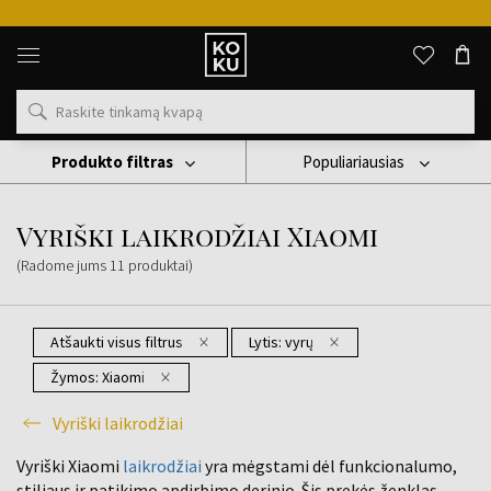
Originalūs
kvepalai
ir
laikrodžiai
vienoje
vietoje
Produkto filtras
Populiariausias
Laikrodis
Vyriški Laikrodžiai
Vyriški Laikrodžiai Xiaomi
Vyriški laikrodžiai Xiaomi
(Radome jums
11
produktai
)
Atšaukti visus filtrus
Lytis:
vyrų
Žymos:
Xiaomi
Vyriški laikrodžiai
Vyriški Xiaomi
laikrodžiai
yra mėgstami dėl funkcionalumo,
stiliaus ir patikimo apdirbimo derinio. Šis prekės ženklas