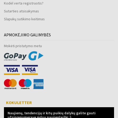
Kodėl verta registruotis?
Sutarties atsisakymas
Slapukų sutikimo keitimas
APMOKĖJIMO GALIMYBĖS
Mokėti pristatymo metu
KOKULETTER
Naujienų, tendencijų ir kitų puikių dalykų galite gauti
užsiprenumeravę mūsų naujienlaiškį :)