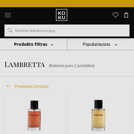
Originalūs
kvepalai
ir
laikrodžiai
vienoje
vietoje
Produkto filtras
Populiariausias
Prekiniai Ženklai
Lambretta
Lambretta
(Radome jums
2
produktai
)
Prekiniai ženklai