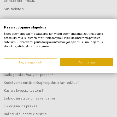
KONTAKTINĖ FORMA
Susisiekite su
VISKAS APIE PIRKIMĄ
Mes naudojame slapukus
Šiuos duomenis galime patalpinti lankytojų duomenų analizei, tinklalapio
Lojalumo programa
patobulinimui, suasmeninto turinio rodymui ir puikios interneto patirties
suteikimui. Norėdami gauti daugiau informacijos apie mūsų naudojamus
Bendrosios sąlygos
slapukus, atidarykite nustatymus.
Privatumo politika
SKUNDO FORMA
Ne, sureguliuoti
Priimti visus
Pristatymo būdas
Kada gausiu užsakytas prekes?
Kodėl verta rinktis mūsų kvepalus ir laikrodžius?
Kas yra kvepalų testeris?
Laikrodžių atsparumas vandeniui
Tik originalios prekės
Dažnai užduodami klausimai