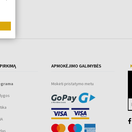
 PIRKIMĄ
APMOKĖJIMO GALIMYBĖS
ograma
Mokėti pristatymo metu
lygos
tika
MA
ūdas