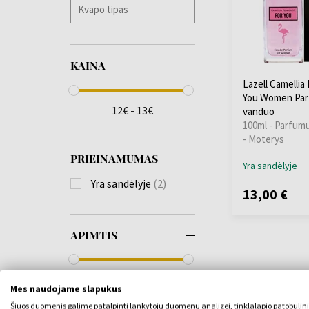
KAINA
Lazell Camellia
You Women Pa
12€ - 13€
vanduo
100ml - Parfum
- Moterys
PRIEINAMUMAS
Yra sandėlyje
Yra sandėlyje
(2)
13,00 €
APIMTIS
100ml - 101ml
Mes naudojame slapukus
Šiuos duomenis galime patalpinti lankytojų duomenų analizei, tinklalapio patobulin