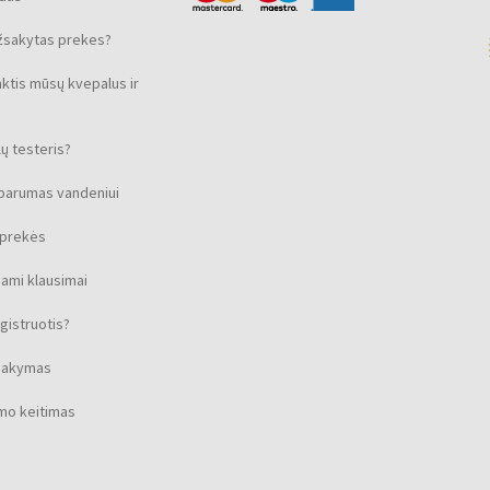
žsakytas prekes?
nktis mūsų kvepalus ir
ų testeris?
sparumas vandeniui
s prekės
ami klausimai
gistruotis?
isakymas
imo keitimas