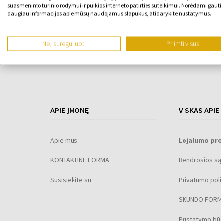
suasmeninto turinio rodymui ir puikios interneto patirties suteikimui. Norėdami gauti
daugiau informacijos apie mūsų naudojamus slapukus, atidarykite nustatymus.
Ne, sureguliuoti
Priimti visus
APIE ĮMONĘ
VISKAS APIE
Apie mus
Lojalumo pr
KONTAKTINĖ FORMA
Bendrosios są
Susisiekite su
Privatumo poli
SKUNDO FOR
Pristatymo b