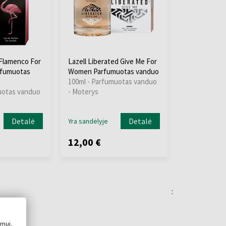
 Flamenco For
Lazell Liberated Give Me For
rfumuotas
Women Parfumuotas vanduo
100ml - Parfumuotas vanduo
uotas vanduo
- Moterys
Detalė
Detalė
Yra sandėlyje
12,00 €
:
imui,