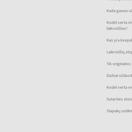
Kada gausiu u
Kodėl verta ri
laikrodžius?
Kas yra kvepal
Laikrodžių at
Tik originalio
Dažnai užduod
Kodėl verta re
Sutarties ats
Slapukų sutik