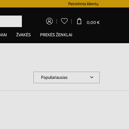
Lojalumo programa
Patvirtinta klientų
0,00 €
NIAI
ŽVAKĖS
PREKĖS ŽENKLAI
Populiariausias