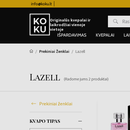
info@koku.lt
Lojalumo programa
Originalūs kvepalai ir
laikrodžiai vienoje
vietoje
IŠPARDAVIMAS
KVEPALAI
LA
Prekiniai Ženklai
Lazell
Lazell
(Radome jums
2
produktai
)
Prekiniai ženklai
KVAPO TIPAS