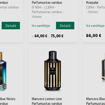
anduo
Parfumuotas vanduo
Kvepalai
uotas vanduo
Iš 60ml - į 120ml -
120ml - Parf
Parfumuotas vanduo -
- Unisex
Unisex
Detalė
Detalė
Yra sandėlyje
Yra sandėlyje
86,00 €
64,00 €
75,00 €
iš
į
Blue Notes
Mancera Lemon Line
Mancera Blac
anduo
Parfumuotas vanduo
Parfumuotas