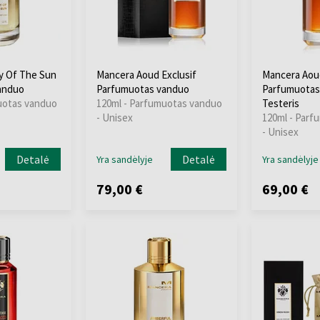
y Of The Sun
Mancera Aoud Exclusif
Mancera Aoud
anduo
Parfumuotas vanduo
Parfumuotas
uotas vanduo
120ml - Parfumuotas vanduo
Testeris
- Unisex
120ml - Parf
- Unisex
Detalė
Detalė
Yra sandėlyje
Yra sandėlyje
79,00 €
69,00 €