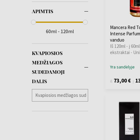
APIMTIS
Mancera Red T
60ml - 120ml
Intense Parfu
vanduo
Iš 120ml - į 60m
ekstraktai - Un
KVAPIOSIOS
MEDŽIAGOS
Yra sandėlyje
SUDEDAMOJI
73,00 €
13
DALIS
iš
į