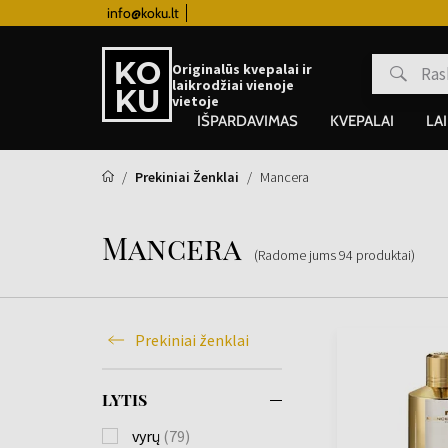
info@koku.lt
Lojalumo programa
Originalūs kvepalai ir
laikrodžiai vienoje
vietoje
IŠPARDAVIMAS
KVEPALAI
LA
Prekiniai Ženklai
Mancera
Mancera
(Radome jums
94
produktai
)
Prekiniai ženklai
LYTIS
vyrų
(79)