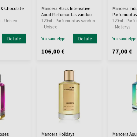
 & Chocolate
Mancera Black Intensitive
Mancera Ind
Aoud Parfumuotas vanduo
Parfumuotas
i - Unisex
120ml - Parfumuotas vanduo
120ml - Parf
- Unisex
- Moterys
Detalė
Detalė
Yra sandėlyje
Yra sandėlyje
106,00 €
77,00 €
Roses
Mancera Holidays
Mancera Aou