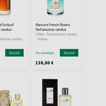
 Exclusif
Mancera French Riviera
 vanduo -
Parfumuotas vanduo
120ml - Parfumuotas vanduo
umuotas vanduo
- Unisex
Detalė
Detalė
Yra sandėlyje
138,00 €