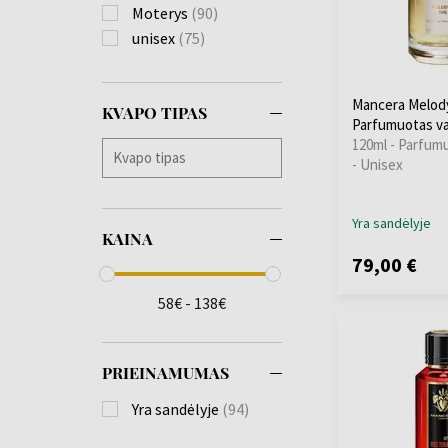
Moterys
(90)
unisex
(75)
Mancera Melod
KVAPO TIPAS
Parfumuotas v
120ml - Parfum
- Unisex
Yra sandėlyje
KAINA
79,00 €
58€ - 138€
PRIEINAMUMAS
Yra sandėlyje
(94)