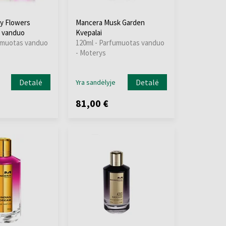
y Flowers
Mancera Musk Garden
 vanduo
Kvepalai
umuotas vanduo
120ml - Parfumuotas vanduo
- Moterys
Detalė
Detalė
Yra sandėlyje
81,00 €