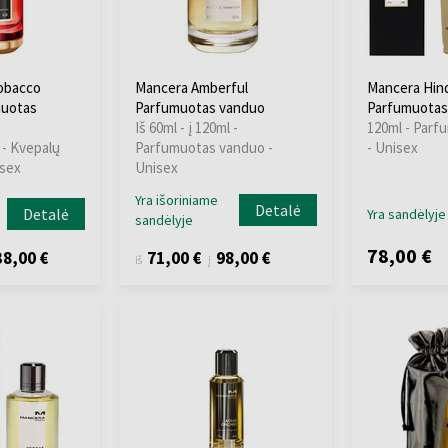
obacco
Mancera Amberful
Mancera Hin
muotas
Parfumuotas vanduo
Parfumuotas
Iš 60ml - į 120ml -
120ml - Parf
l - Kvepalų
Parfumuotas vanduo -
- Unisex
isex
Unisex
Yra išoriniame
Detalė
Detalė
Yra sandėlyje
sandėlyje
78,00 €
8,00 €
71,00 €
98,00 €
iš
į