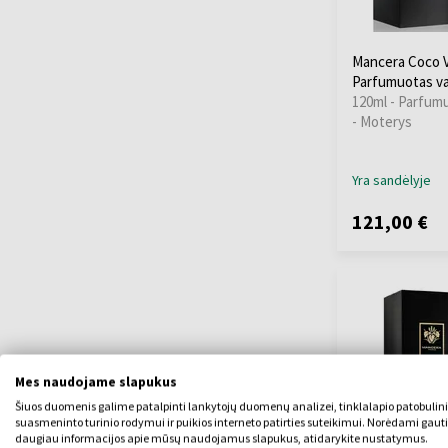
Mancera Coco V
Parfumuotas v
120ml - Parfum
- Moterys
Yra sandėlyje
121,00 €
Mes naudojame slapukus
Šiuos duomenis galime patalpinti lankytojų duomenų analizei, tinklalapio patobulin
suasmeninto turinio rodymui ir puikios interneto patirties suteikimui. Norėdami gauti
daugiau informacijos apie mūsų naudojamus slapukus, atidarykite nustatymus.