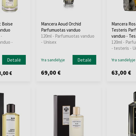
t Boise
Mancera Aoud Orchid
Mancera Rose
anduo
Parfumuotas vanduo
Testeris Pa
 -
120ml - Parfumuotas vanduo
vanduo - Tes
anduo -
- Unisex
120ml - Parf
- testeris - 
Detalė
Detalė
Yra sandėlyje
Yra sandėlyje
69,00 €
63,00 €
,00 €