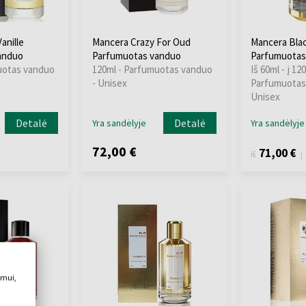
anille
Mancera Crazy For Oud
Mancera Blac
anduo
Parfumuotas vanduo
Parfumuotas
uotas vanduo
120ml - Parfumuotas vanduo
Iš 60ml - į 120
- Unisex
Parfumuotas
Unisex
Detalė
Detalė
Yra sandėlyje
Yra sandėlyje
72,00 €
71,00 €
iš
į
imui,