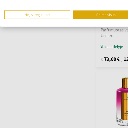
Mancera Red T
Ne, sureguliuoti
Priimti visus
Parfumuotas v
Iš 60ml - į 120ml
Parfumuotas v
Unisex
Yra sandėlyje
73,00 €
13
iš
į