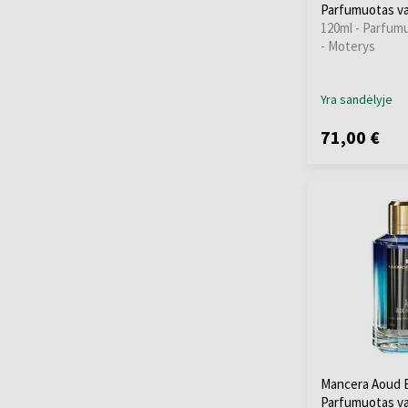
Parfumuotas v
120ml - Parfum
- Moterys
Yra sandėlyje
71,00 €
Mancera Aoud 
Parfumuotas v