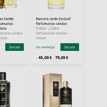
s Vanille
Mancera Jardin Exclusif
rfumuotas
Parfumuotas vanduo
teris
Iš 60ml - į 120ml -
umuotas vanduo
Parfumuotas vanduo -
Unisex
Unisex
Detalė
Detalė
Yra sandėlyje
65,00 €
79,00 €
iš
į