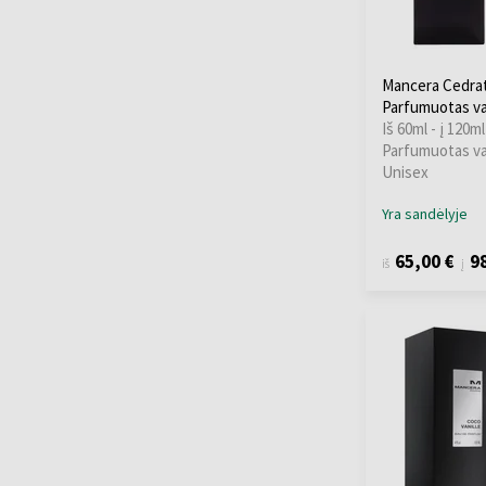
Mancera Cedra
Parfumuotas v
Iš 60ml - į 120ml
Parfumuotas v
Unisex
Yra sandėlyje
65,00 €
98
iš
į