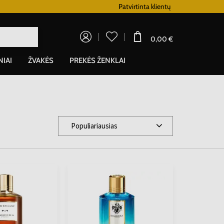
Lojalumo programa
Patvirtinta klientų
0,00 €
NIAI
ŽVAKĖS
PREKĖS ŽENKLAI
Populiariausias