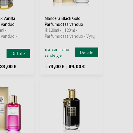
k Vanilla
Mancera Black Gold
 vanduo
Parfumuotas vanduo
ml -
Iš 120ml - į 120ml -
 vanduo -
Parfumuotas vanduo - Vyrų
Yra išoriniame
Detalė
Detalė
sandėlyje
83,00 €
73,00 €
89,00 €
iš
į