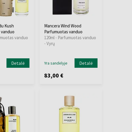
du Kush
Mancera Wind Wood
 vanduo
Parfumuotas vanduo
umuotas vanduo
120ml - Parfumuotas vanduo
- Vyrų
Detalė
Detalė
Yra sandėlyje
83,00 €