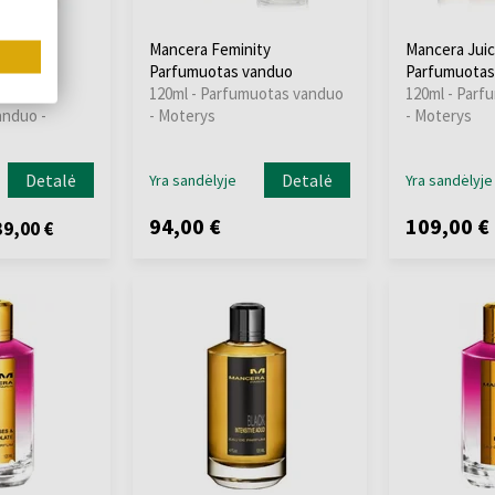
obacco
Mancera Feminity
Mancera Juic
anduo
Parfumuotas vanduo
Parfumuotas
 -
120ml - Parfumuotas vanduo
120ml - Parf
anduo -
- Moterys
- Moterys
Detalė
Detalė
Yra sandėlyje
Yra sandėlyje
94,00 €
109,00 €
9,00 €