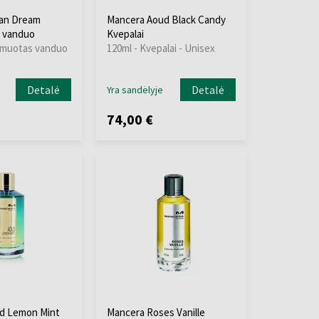
ian Dream
Mancera Aoud Black Candy
 vanduo
Kvepalai
umuotas vanduo
120ml - Kvepalai - Unisex
Detalė
Detalė
Yra sandėlyje
74,00 €
d Lemon Mint
Mancera Roses Vanille