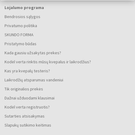
Lojalumo programa
Bendrosios sąlygos
Privatumo politika
SKUNDO FORMA
Pristatymo būdas
Kada gausiu užsakytas prekes?
Kodėl verta rinktis mūsų kvepalus ir laikrodžius?
Kas yra kvepalų testeris?
Laikrodžių atsparumas vandeniui
Tik originalios prekės
Dažnai užduodami klausimai
Kodėl verta registruotis?
Sutarties atsisakymas
Slapukų sutikimo keitimas