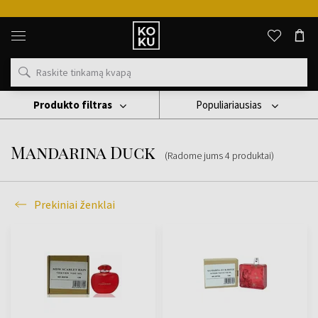
Originalūs
kvepalai
ir
laikrodžiai
vienoje
vietoje
Produkto filtras
Populiariausias
Prekiniai Ženklai
Mandarina Duck
Mandarina Duck
(Radome jums
4
produktai
)
Prekiniai ženklai