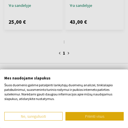
Yra sandėlyje
Yra sandėlyje
25,00 €
43,00 €
:
1
APIE ĮMONĘ
Mes naudojame slapukus
Šiuos duomenis galime patalpinti lankytojų duomenų analizei, tinklalapio
Apie mus
patobulinimui, suasmeninto turinio rodymui ir puikios interneto patirties
suteikimui. Norėdami gauti daugiau informacijos apie mūsų naudojamus
KONTAKTINĖ FORMA
slapukus, atidarykite nustatymus.
Susisiekite su
Ne, sureguliuoti
Priimti visus
VISKAS APIE PIRKIMĄ