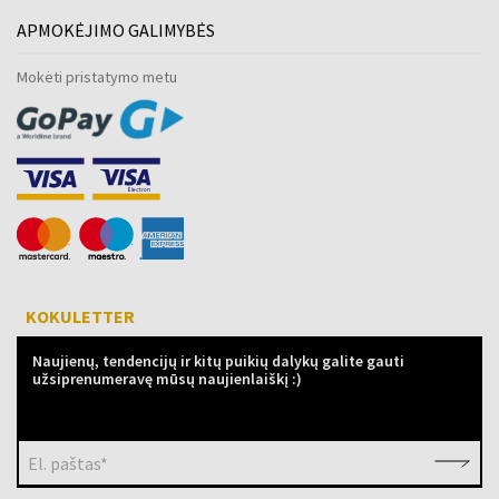
APMOKĖJIMO GALIMYBĖS
Mokėti pristatymo metu
KOKULETTER
Naujienų, tendencijų ir kitų puikių dalykų galite gauti
užsiprenumeravę mūsų naujienlaiškį :)
El. paštas*