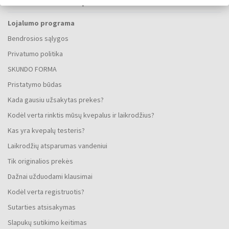
VISKAS APIE PIRKIMĄ
Lojalumo programa
Bendrosios sąlygos
Privatumo politika
SKUNDO FORMA
Pristatymo būdas
Kada gausiu užsakytas prekes?
Kodėl verta rinktis mūsų kvepalus ir laikrodžius?
Kas yra kvepalų testeris?
Laikrodžių atsparumas vandeniui
Tik originalios prekės
Dažnai užduodami klausimai
Kodėl verta registruotis?
Sutarties atsisakymas
Slapukų sutikimo keitimas