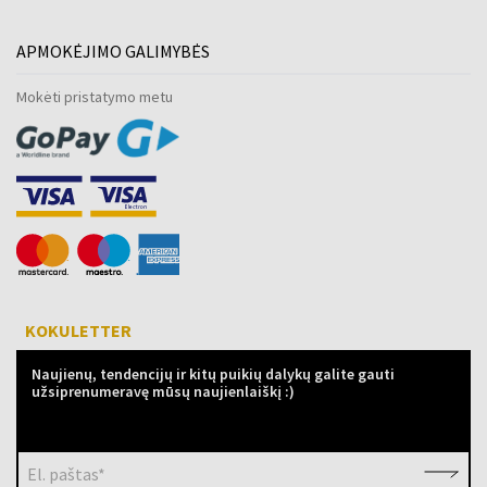
APMOKĖJIMO GALIMYBĖS
Mokėti pristatymo metu
KOKULETTER
Naujienų, tendencijų ir kitų puikių dalykų galite gauti
užsiprenumeravę mūsų naujienlaiškį :)
El. paštas*