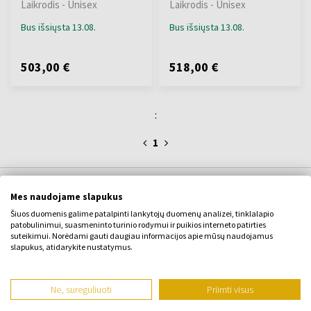
Laikrodis - Unisex
Laikrodis - Unisex
Bus išsiųsta 13.08.
Bus išsiųsta 13.08.
503,00 €
518,00 €
:
1
Mes naudojame slapukus
APIE ĮMONĘ
Šiuos duomenis galime patalpinti lankytojų duomenų analizei, tinklalapio
patobulinimui, suasmeninto turinio rodymui ir puikios interneto patirties
Apie mus
suteikimui. Norėdami gauti daugiau informacijos apie mūsų naudojamus
slapukus, atidarykite nustatymus.
KONTAKTINĖ FORMA
Susisiekite su
Ne, sureguliuoti
Priimti visus