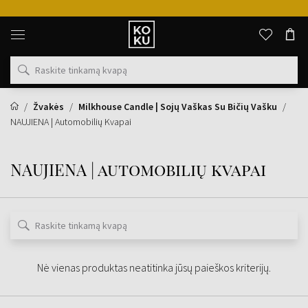
Originalūs
kvepalai
ir
laikrodžiai
vienoje
vietoje
Žvakės
Milkhouse Candle | Sojų Vaškas Su Bičių Vašku
NAUJIENA | Automobilių Kvapai
NAUJIENA | automobilių kvapai
Nė vienas produktas neatitinka jūsų paieškos kriterijų.