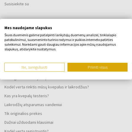
Susisiekite su
VISKAS APIE PIRKIMĄ
Mes naudojame slapukus
Lojalumo programa
Šiuos duomenis galime patalpinti lankytojų duomenų analizei, tinklalapio
patobulinimui, suasmeninto turinio rodymui ir puikios interneto patirties
Bendrosios sąlygos
suteikimui. Norėdami gauti daugiau informacijos apie mūsų naudojamus
slapukus, atidarykite nustatymus.
Privatumo politika
SKUNDO FORMA
Ne, sureguliuoti
Priimti visus
Pristatymo būdas
Kada gausiu užsakytas prekes?
Kodėl verta rinktis mūsų kvepalus ir laikrodžius?
Kas yra kvepalų testeris?
Laikrodžių atsparumas vandeniui
Tik originalios prekės
Dažnai užduodami klausimai
Kodėl verta registruotis?