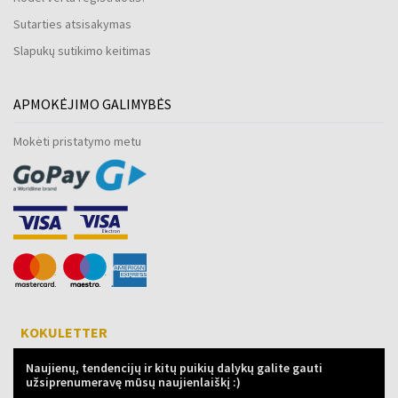
Sutarties atsisakymas
Slapukų sutikimo keitimas
APMOKĖJIMO GALIMYBĖS
Mokėti pristatymo metu
KOKULETTER
Naujienų, tendencijų ir kitų puikių dalykų galite gauti
užsiprenumeravę mūsų naujienlaiškį :)