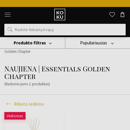
Originalūs
kvepalai
ir
laikrodžiai
vienoje
vietoje
Produkto filtras
Populiariausias
Žvakės
Ipuro
Riboto Leidimo
NAUJIENA | Essentials
Golden Chapter
NAUJIENA | Essentials Golden
Chapter
(Radome jums
1
produktas
)
Riboto leidimo
Veiksmas