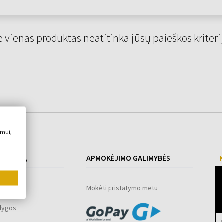
 vienas produktas neatitinka jūsų paieškos kriteri
imui,
 PIRKIMĄ
APMOKĖJIMO GALIMYBĖS
ograma
Mokėti pristatymo metu
lygos