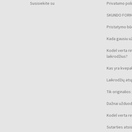
Susisiekite su
Privatumo poli
SKUNDO FOR
Pristatymo b
Kada gausiu u
Kodėl verta ri
laikrodžius?
Kas yra kvepal
Laikrodžių at
Tik originalio
Dažnai užduod
Kodėl verta re
Sutarties ats