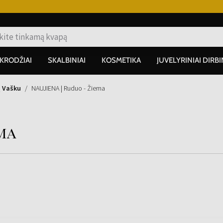
IKRODŽIAI
SKALBINIAI
KOSMETIKA
JUVELYRINIAI DIRBI
ų Vašku
NAUJIENA | Ruduo - Žiema
ema