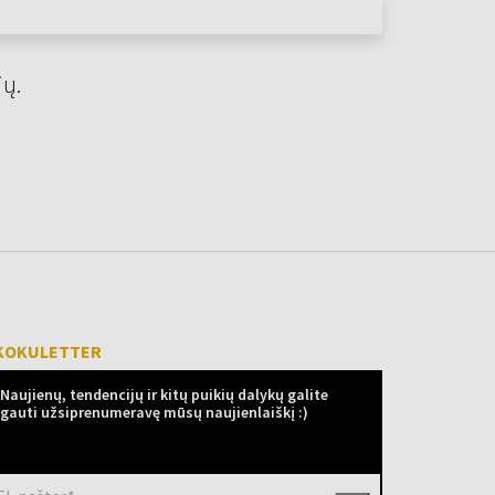
jų.
KOKULETTER
Naujienų, tendencijų ir kitų puikių dalykų galite
gauti užsiprenumeravę mūsų naujienlaiškį :)