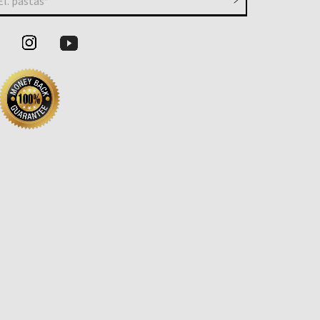
El. paštas*