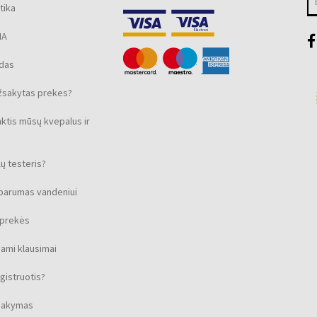
tika
MA
ūdas
žsakytas prekes?
nktis mūsų kvepalus ir
ų testeris?
sparumas vandeniui
s prekės
ami klausimai
gistruotis?
isakymas