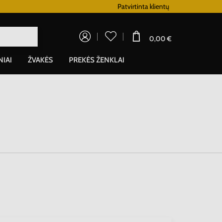
Lojalumo programa
Patvirtinta klientų
0,00 €
NIAI
ŽVAKĖS
PREKĖS ŽENKLAI