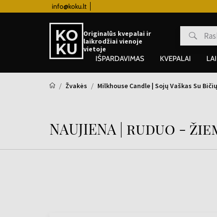
info@koku.lt
Lojalumo programa
Originalūs kvepalai ir
laikrodžiai vienoje
vietoje
IŠPARDAVIMAS
KVEPALAI
LA
Žvakės
Milkhouse Candle | Sojų Vaškas Su Biči
NAUJIENA | ruduo - ži