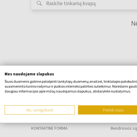
Nė
Mes naudojame slapukus
Šiuos duomenis galime patalpinti lankytojų duomenų analizei, tinklalapio patobulin
suasmeninto turinio rodymui ir puikios interneto patirties suteikimui. Norėdami gauti
daugiau informacijos apie mūsų naudojamus slapukus, atidarykite nustatymus.
APIE ĮMONĘ
VISKAS APIE
Ne, sureguliuoti
Priimti visus
Apie mus
Lojalumo pr
KONTAKTINĖ FORMA
Bendrosios są