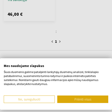
46,00 €
:
1
APIE ĮMONĘ
Mes naudojame slapukus
Šiuos duomenis galime patalpinti lankytojų duomenų analizei, tinklalapio
Apie mus
patobulinimui, suasmeninto turinio rodymui ir puikios interneto patirties
suteikimui. Norėdami gauti daugiau informacijos apie mūsų naudojamus
KONTAKTINĖ FORMA
slapukus, atidarykite nustatymus.
Susisiekite su
Ne, sureguliuoti
Priimti visus
VISKAS APIE PIRKIMĄ