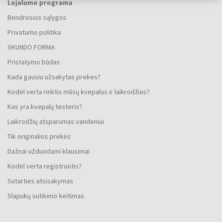
Lojalumo programa
Bendrosios sąlygos
Privatumo politika
SKUNDO FORMA
Pristatymo būdas
Kada gausiu užsakytas prekes?
Kodėl verta rinktis mūsų kvepalus ir laikrodžius?
Kas yra kvepalų testeris?
Laikrodžių atsparumas vandeniui
Tik originalios prekės
Dažnai užduodami klausimai
Kodėl verta registruotis?
Sutarties atsisakymas
Slapukų sutikimo keitimas