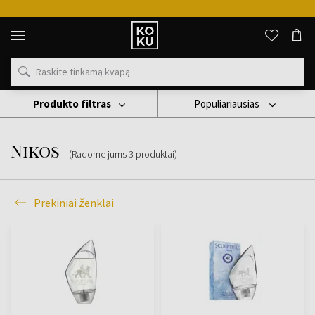
Originalūs
kvepalai
ir
laikrodžiai
vienoje
vietoje
Produkto filtras
Populiariausias
Prekiniai Ženklai
Nikos
Nikos
(Radome jums
3
produktai
)
Prekiniai ženklai