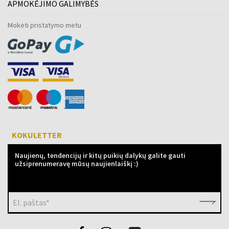
APMOKĖJIMO GALIMYBĖS
Mokėti pristatymo metu
KOKULETTER
Naujienų, tendencijų ir kitų puikių dalykų galite gauti
užsiprenumeravę mūsų naujienlaiškį :)
El. paštas*