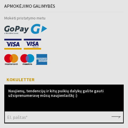
APMOKĖJIMO GALIMYBĖS
Mokėti pristatymo metu
KOKULETTER
Naujienų, tendencijų ir kitų puikių dalykų galite gauti
užsiprenumeravę mūsų naujienlaiškį :)
El. paštas*