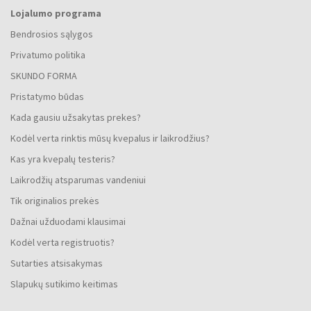
Lojalumo programa
Bendrosios sąlygos
Privatumo politika
SKUNDO FORMA
Pristatymo būdas
Kada gausiu užsakytas prekes?
Kodėl verta rinktis mūsų kvepalus ir laikrodžius?
Kas yra kvepalų testeris?
Laikrodžių atsparumas vandeniui
Tik originalios prekės
Dažnai užduodami klausimai
Kodėl verta registruotis?
Sutarties atsisakymas
Slapukų sutikimo keitimas