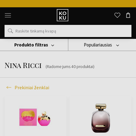
Originalūs
kvepalai
ir
laikrodžiai
vienoje
vietoje
Produkto filtras
Populiariausias
Prekiniai Ženklai
Nina Ricci
Nina Ricci
(Radome jums
40
produktai
)
Prekiniai ženklai