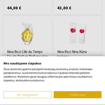
44,00 €
43,00 €
Nina Ricci L'Air du Temps
Nina Ricci Nina Kūno
Eau de Parfum Parfumuotas
losjonas
vanduo
200ml - Odos drėkinimo
Mes naudojame slapukus
100ml - Parfumuotas
kosmetika - Moterys
Šiuos duomenis galime patalpinti lankytojų duomenų analizei, tinklalapio
vanduo - Moterys
patobulinimui, suasmeninto turinio rodymui ir puikios interneto patirties
suteikimui. Norėdami gauti daugiau informacijos apie mūsų naudojamus
Yra sandėlyje
Yra sandėlyje
slapukus, atidarykite nustatymus.
61,00 €
28,00 €
Ne, sureguliuoti
Priimti visus