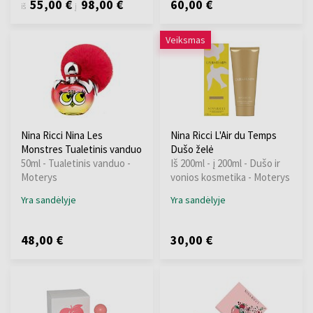
55,00 €
98,00 €
60,00 €
iš
į
Veiksmas
Nina Ricci Nina Les
Nina Ricci L'Air du Temps
Monstres Tualetinis vanduo
Dušo želė
50ml - Tualetinis vanduo -
Iš 200ml - į 200ml - Dušo ir
Moterys
vonios kosmetika - Moterys
Yra sandėlyje
Yra sandėlyje
48,00 €
30,00 €