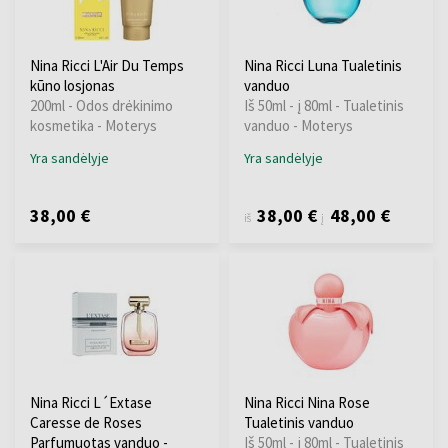
Nina Ricci L'Air Du Temps
Nina Ricci Luna Tualetinis
kūno losjonas
vanduo
200ml - Odos drėkinimo
Iš 50ml - į 80ml - Tualetinis
kosmetika - Moterys
vanduo - Moterys
Yra sandėlyje
Yra sandėlyje
38,00 €
38,00 €
48,00 €
iš
į
Nina Ricci L´Extase
Nina Ricci Nina Rose
Caresse de Roses
Tualetinis vanduo
Parfumuotas vanduo -
Iš 50ml - į 80ml - Tualetinis