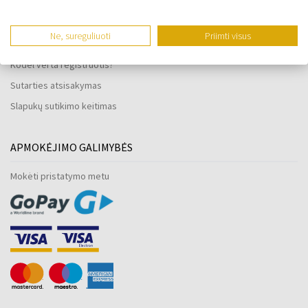
Laikrodžių atsparumas vandeniui
Tik originalios prekės
Ne, sureguliuoti
Priimti visus
Dažnai užduodami klausimai
Kodėl verta registruotis?
Sutarties atsisakymas
Slapukų sutikimo keitimas
APMOKĖJIMO GALIMYBĖS
Mokėti pristatymo metu