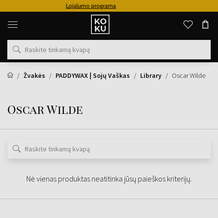
Lojalumo programa
Originalūs
kvepalai
ir
laikrodžiai
vienoje
vietoje
Žvakės
PADDYWAX | Sojų Vaškas
Library
Oscar Wilde
Oscar Wilde
Nė vienas produktas neatitinka jūsų paieškos kriterijų.