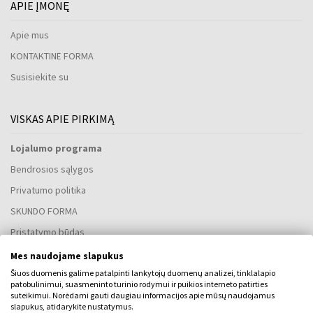
APIE ĮMONĘ
Apie mus
KONTAKTINĖ FORMA
Susisiekite su
VISKAS APIE PIRKIMĄ
Lojalumo programa
Bendrosios sąlygos
Privatumo politika
SKUNDO FORMA
Pristatymo būdas
Kada gausiu užsakytas prekes?
Mes naudojame slapukus
Kodėl verta rinktis mūsų kvepalus ir laikrodžius?
Šiuos duomenis galime patalpinti lankytojų duomenų analizei, tinklalapio
patobulinimui, suasmeninto turinio rodymui ir puikios interneto patirties
Kas yra kvepalų testeris?
suteikimui. Norėdami gauti daugiau informacijos apie mūsų naudojamus
slapukus, atidarykite nustatymus.