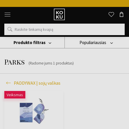
Originalūs
kvepalai
ir
laikrodžiai
vienoje
vietoje
Produkto filtras
Populiariausias
Žvakės
PADDYWAX | Sojų Vaškas
Parks
Parks
(Radome jums
1
produktas
)
PADDYWAX | sojų vaškas
Veiksmas