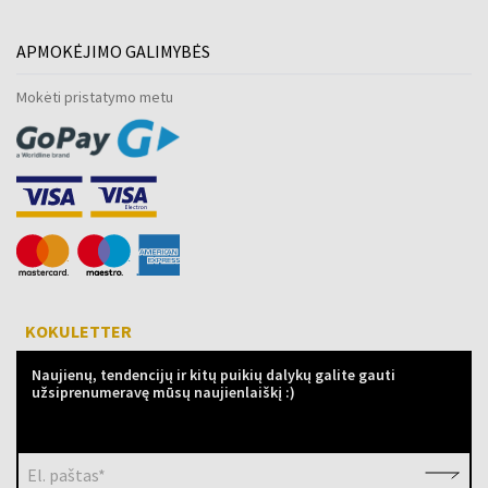
APMOKĖJIMO GALIMYBĖS
Mokėti pristatymo metu
KOKULETTER
Naujienų, tendencijų ir kitų puikių dalykų galite gauti
užsiprenumeravę mūsų naujienlaiškį :)
El. paštas*