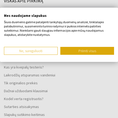
VISKAS APIE PIRKIMĄ
Lojalumo programa
Mes naudojame slapukus
Bendrosios sąlygos
Šiuos duomenis galime patalpinti lankytojų duomenų analizei, tinklalapio
patobulinimui, suasmeninto turinio rodymui ir puikios interneto patirties
Privatumo politika
suteikimui. Norėdami gauti daugiau informacijos apie mūsų naudojamus
slapukus, atidarykite nustatymus.
SKUNDO FORMA
Pristatymo būdas
Ne, sureguliuoti
Priimti visus
Kada gausiu užsakytas prekes?
Kodėl verta rinktis mūsų kvepalus ir laikrodžius?
Kas yra kvepalų testeris?
Laikrodžių atsparumas vandeniui
Tik originalios prekės
Dažnai užduodami klausimai
Kodėl verta registruotis?
Sutarties atsisakymas
Slapukų sutikimo keitimas