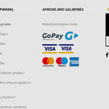
 PIRKIMĄ
APMOKĖJIMO GALIMYBĖS
ograma
Mokėti pristatymo metu
lygos
tika
MA
ūdas
žsakytas prekes?
nktis mūsų kvepalus ir
ų testeris?
sparumas vandeniui