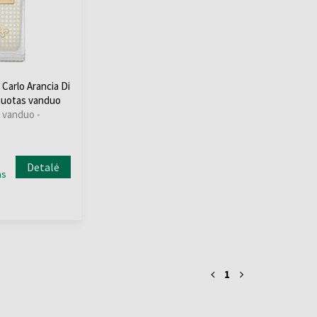
Carlo Arancia Di
umuotas vanduo
 vanduo -
Detalė
as
1