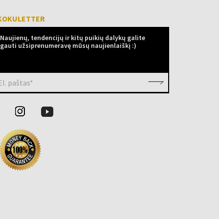
KOKULETTER
Naujienų, tendencijų ir kitų puikių dalykų galite
gauti užsiprenumeravę mūsų naujienlaiškį :)
El. paštas*