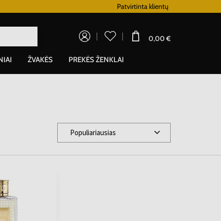
Lojalumo programa
Patvirtinta klientų
0,00 €
NIAI
ŽVAKĖS
PREKĖS ŽENKLAI
Populiariausias