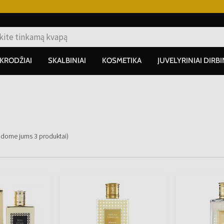
IKRODŽIAI
SKALBINIAI
KOSMETIKA
JUVELYRINIAI DIRBI
adome jums
3
produktai
)