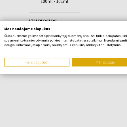
100ml - 101ml
KVAPIOSIOS
Mes naudojame slapukus
MEDŽIAGOS
Šiuos duomenis galime patalpinti lankytojų duomenų analizei, tinklalapio patobulin
SUDEDAMOJI
suasmeninto turinio rodymui ir puikios interneto patirties suteikimui. Norėdami gauti
daugiau informacijos apie mūsų naudojamus slapukus, atidarykite nustatymus.
DALIS
Ne, sureguliuoti
Priimti visus