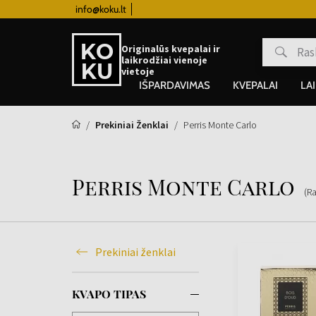
info@koku.lt
Lojalumo programa
Originalūs kvepalai ir
laikrodžiai vienoje
vietoje
IŠPARDAVIMAS
KVEPALAI
LA
Prekiniai Ženklai
Perris Monte Carlo
Perris Monte Carlo
(R
Prekiniai ženklai
KVAPO TIPAS