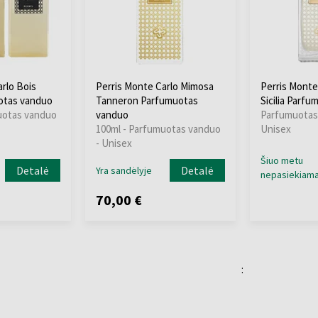
rlo Bois
Perris Monte Carlo Mimosa
Perris Monte 
otas vanduo
Tanneron Parfumuotas
Sicilia Parf
uotas vanduo
vanduo
Parfumuotas
100ml - Parfumuotas vanduo
Unisex
- Unisex
Šiuo metu
Detalė
Detalė
Yra sandėlyje
nepasiekiam
70,00 €
: