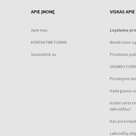
APIE ĮMONĘ
VISKAS APIE
Apie mus
Lojalumo pr
KONTAKTINĖ FORMA
Bendrosios są
Susisiekite su
Privatumo poli
SKUNDO FOR
Pristatymo b
Kada gausiu u
Kodėl verta ri
laikrodžius?
Kas yra kvepal
Laikrodžių at