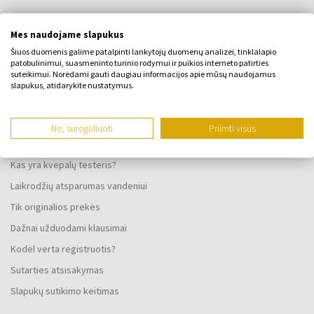
Lojalumo programa
Mes naudojame slapukus
Bendrosios sąlygos
Šiuos duomenis galime patalpinti lankytojų duomenų analizei, tinklalapio
Privatumo politika
patobulinimui, suasmeninto turinio rodymui ir puikios interneto patirties
suteikimui. Norėdami gauti daugiau informacijos apie mūsų naudojamus
SKUNDO FORMA
slapukus, atidarykite nustatymus.
Pristatymo būdas
Kada gausiu užsakytas prekes?
Ne, sureguliuoti
Priimti visus
Kodėl verta rinktis mūsų kvepalus ir laikrodžius?
Kas yra kvepalų testeris?
Laikrodžių atsparumas vandeniui
Tik originalios prekės
Dažnai užduodami klausimai
Kodėl verta registruotis?
Sutarties atsisakymas
Slapukų sutikimo keitimas