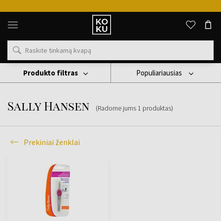
Originalūs
kvepalai
ir
laikrodžiai
vienoje
vietoje
Produkto filtras
Populiariausias
Prekiniai Ženklai
Sally Hansen
Sally Hansen
(Radome jums
1
produktas
)
Prekiniai ženklai