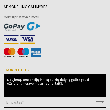
APMOKĖJIMO GALIMYBĖS
Mokėti pristatymo metu
KOKULETTER
Naujienų, tendencijų ir kitų puikių dalykų galite gauti
užsiprenumeravę mūsų naujienlaiškį :)
El. paštas*