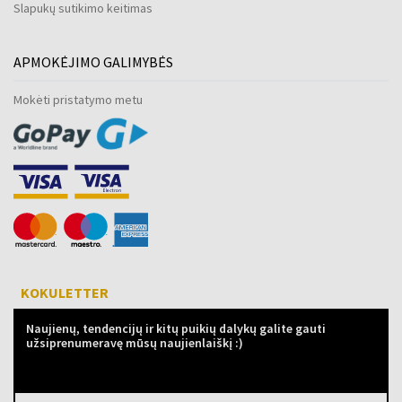
Slapukų sutikimo keitimas
APMOKĖJIMO GALIMYBĖS
Mokėti pristatymo metu
KOKULETTER
Naujienų, tendencijų ir kitų puikių dalykų galite gauti
užsiprenumeravę mūsų naujienlaiškį :)