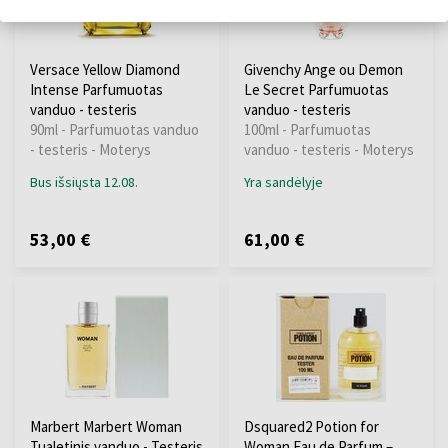
Versace Yellow Diamond
Givenchy Ange ou Demon
Intense Parfumuotas
Le Secret Parfumuotas
vanduo - testeris
vanduo - testeris
90ml - Parfumuotas vanduo
100ml - Parfumuotas
- testeris - Moterys
vanduo - testeris - Moterys
Bus išsiųsta 12.08.
Yra sandėlyje
53,00 €
61,00 €
Marbert Marbert Woman
Dsquared2 Potion for
Tualetinis vanduo - Testeris
Woman Eau de Parfum –