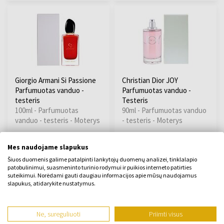
Giorgio Armani Si Passione
Christian Dior JOY
Parfumuotas vanduo -
Parfumuotas vanduo -
testeris
Testeris
100ml - Parfumuotas
90ml - Parfumuotas vanduo
vanduo - testeris - Moterys
- testeris - Moterys
Yra sandėlyje
Yra sandėlyje
Mes naudojame slapukus
Šiuos duomenis galime patalpinti lankytojų duomenų analizei, tinklalapio
71,00 €
90,00 €
patobulinimui, suasmeninto turinio rodymui ir puikios interneto patirties
suteikimui. Norėdami gauti daugiau informacijos apie mūsų naudojamus
slapukus, atidarykite nustatymus.
Ne, sureguliuoti
Priimti visus