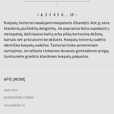
:
1
2
3
4
5
6
...
19
Kvepalų testeriai naudojami kvepalams išbandyti. Ant jų nėra
klasikinių purškiklių dangtelių. Jie paprastai būna supakuoti į
vienspalvę, dažniausiai baltą arba pilką kartoninę dėžutę,
kartais net pristatomi be dėžutės. Kvepalų testerių sudėtis
identiška kvepalų sudėčiai. Testeriai tinka asmeniniam
vartojimui. Jei ieškote tinkamos dovanos gimtadienio proga,
turėtumėte griebtis klasikinės kvepalų pakuotės.
APIE ĮMONĘ
Apie mus
KONTAKTINĖ FORMA
Susisiekite su