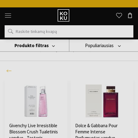
Originalūs
kvepalai
ir
laikrodžiai
vienoje
vietoje
Produkto filtras
Populiariausias
Testery
(Radome jums
875
produktai
)
Givenchy Live Irresistible
Dolce & Gabbana Pour
Blossom Crush Tualetinis
Femme Intense
vanduo - Testeris
Parfumuotas vanduo -