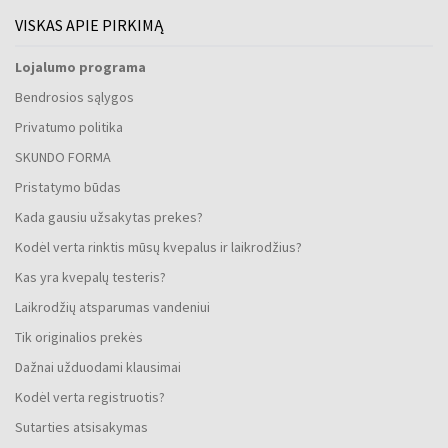
VISKAS APIE PIRKIMĄ
Lojalumo programa
Bendrosios sąlygos
Privatumo politika
SKUNDO FORMA
Pristatymo būdas
Kada gausiu užsakytas prekes?
Kodėl verta rinktis mūsų kvepalus ir laikrodžius?
Kas yra kvepalų testeris?
Laikrodžių atsparumas vandeniui
Tik originalios prekės
Dažnai užduodami klausimai
Kodėl verta registruotis?
Sutarties atsisakymas