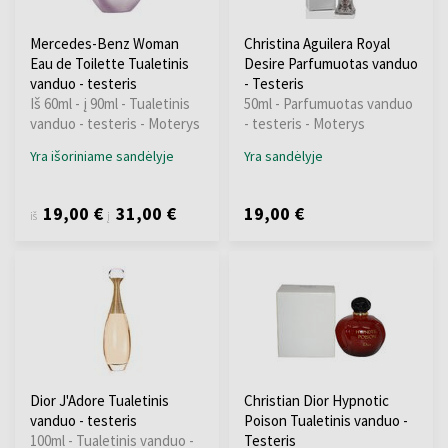
Mercedes-Benz Woman
Christina Aguilera Royal
Eau de Toilette Tualetinis
Desire Parfumuotas vanduo
vanduo - testeris
- Testeris
Iš 60ml - į 90ml - Tualetinis
50ml - Parfumuotas vanduo
vanduo - testeris - Moterys
- testeris - Moterys
Yra išoriniame sandėlyje
Yra sandėlyje
19,00 €
31,00 €
19,00 €
iš
į
Dior J'Adore Tualetinis
Christian Dior Hypnotic
vanduo - testeris
Poison Tualetinis vanduo -
100ml - Tualetinis vanduo -
Testeris